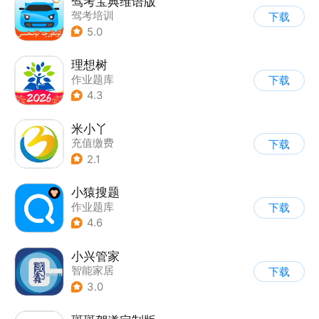
驾考宝典维语版
驾考培训
下载
5.0
理想树
作业题库
下载
4.3
米小丫
充值缴费
下载
2.1
小猿搜题
作业题库
下载
4.6
小兴管家
智能家居
下载
3.0