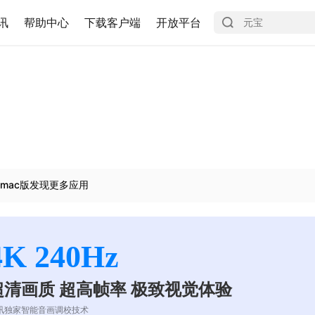
讯
帮助中心
下载客户端
开放平台
mac版发现更多应用
4K 240Hz
超清画质 超高帧率 极致视觉体验
讯独家智能音画调校技术