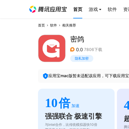
首页
游戏
软件
资
首页
软件
相关推荐
密鸽
0.0
7806下载
隐私加密
应用宝mac版暂未适配该应用，可下载应用宝
10
倍
加速
强强联合 极速引擎
与intel合作，比传统模拟器快10倍
腾