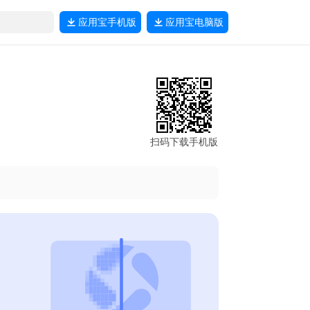
应用宝
手机版
应用宝
电脑版
扫码下载手机版