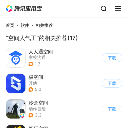
首页
软件
相关推荐
“空间人气王”的相关推荐(17)
人人通空间
家校沟通
下载
1.3
极空间
其他
下载
5.0
沙盒空间
动作冒险
下载
|
第一人称射击
3.3
|
开放世界
|
写实