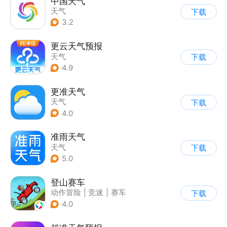
中国天气
天气
下载
3.2
更云天气预报
天气
下载
4.9
更准天气
天气
下载
4.0
准雨天气
天气
下载
5.0
登山赛车
动作冒险
|
竞速
|
赛车
下载
|
卡通
4.0