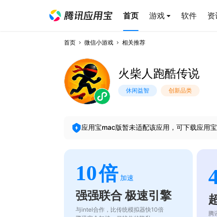
首页
游戏
软件
资
首页
微信小游戏
相关推荐
火柴人跑酷传说
休闲益智
创新品类
应用宝mac版暂未适配该应用，可下载应用宝
10
倍
加速
强强联合 极速引擎
与intel合作，比传统模拟器快10倍
腾