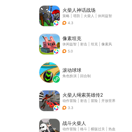
火柴人神话战场
策略
|
塔防
|
火柴人
|
休闲益智
4.3
像素坦克
休闲益智
|
射击
|
坦克
|
像素风
5.0
滚动球球
角色扮演
|
回合制
火柴人绳索英雄传2
动作冒险
|
射击
|
冒险
|
开放世界
3.3
战斗火柴人
动作冒险
|
格斗
|
横版过关
|
热血