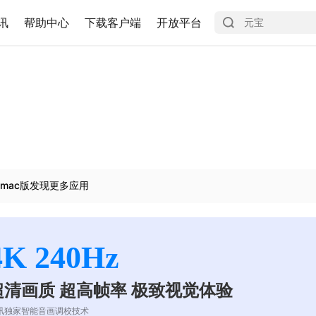
讯
帮助中心
下载客户端
开放平台
mac版发现更多应用
4K 240Hz
超清画质 超高帧率 极致视觉体验
讯独家智能音画调校技术