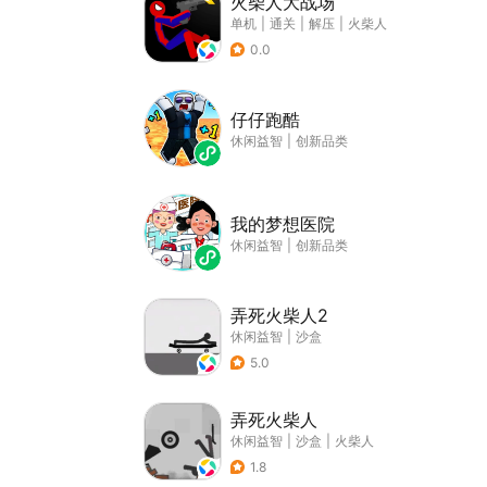
火柴人大战场
单机
|
通关
|
解压
|
火柴人
0.0
仔仔跑酷
休闲益智
|
创新品类
我的梦想医院
休闲益智
|
创新品类
弄死火柴人2
休闲益智
|
沙盒
5.0
弄死火柴人
休闲益智
|
沙盒
|
火柴人
1.8