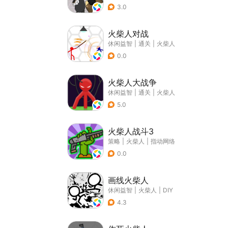
3.0
火柴人对战
休闲益智
|
通关
|
火柴人
0.0
火柴人大战争
休闲益智
|
通关
|
火柴人
5.0
火柴人战斗3
策略
|
火柴人
|
指动网络
0.0
画线火柴人
休闲益智
|
火柴人
|
DIY
4.3