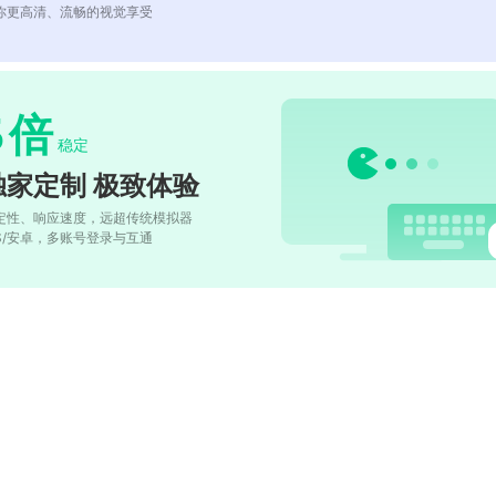
你更高清、流畅的视觉享受
5
倍
稳定
独家定制 极致体验
定性、响应速度，远超传统模拟器
OS/安卓，多账号登录与互通