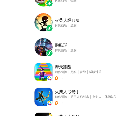
休闲益智
|
烧脑
火柴人经典版
休闲益智
|
烧脑
跑酷球
休闲益智
|
烧脑
摩天跑酷
动作冒险
|
跑酷
|
冒险
|
横版过关
0.0
火柴人弓箭手
动作冒险
|
第三人称射击
|
火柴人
|
休闲益
0.0