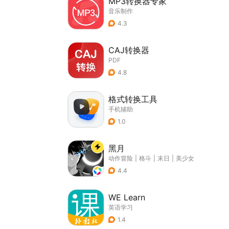
MP3转换器专家
音乐制作
4.3
CAJ转换器
PDF
4.8
格式转换工具
手机辅助
1.0
黑月
动作冒险
|
格斗
|
末日
|
美少女
4.4
WE Learn
英语学习
1.4