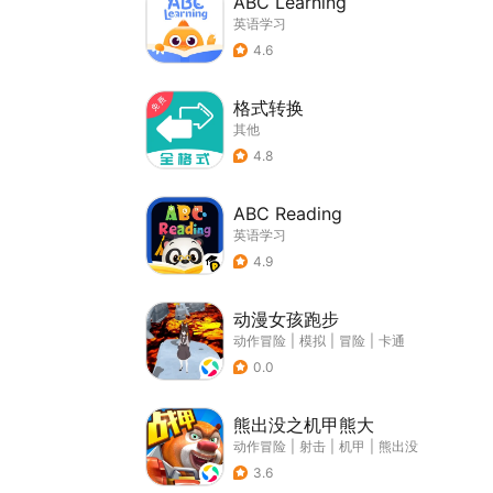
ABC Learning
英语学习
4.6
格式转换
其他
4.8
ABC Reading
英语学习
4.9
动漫女孩跑步
动作冒险
|
模拟
|
冒险
|
卡通
0.0
熊出没之机甲熊大
动作冒险
|
射击
|
机甲
|
熊出没
3.6