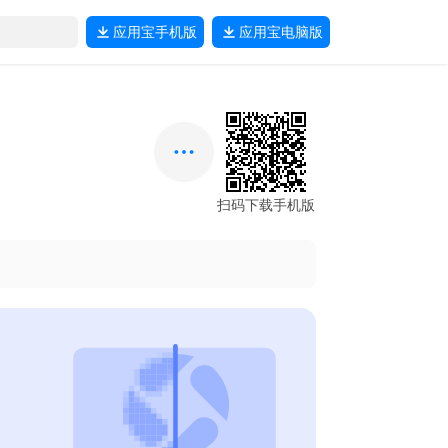
应用宝
手机版
应用宝
电脑版
扫码下载手机版