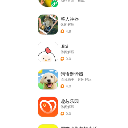
动作冒险
|
枪战
整人神器
休闲解压
4.8
Jibi
休闲解压
0.0
狗语翻译器
语音助手
|
休闲解压
4.0
趣芯乐园
休闲解压
0.0