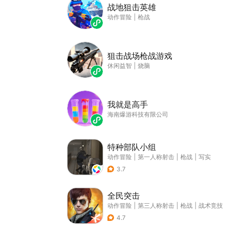
战地狙击英雄
动作冒险
|
枪战
狙击战场枪战游戏
休闲益智
|
烧脑
我就是高手
海南爆游科技有限公司
特种部队小组
动作冒险
|
第一人称射击
|
枪战
|
写实
3.7
全民突击
动作冒险
|
第三人称射击
|
枪战
|
战术竞技
4.7