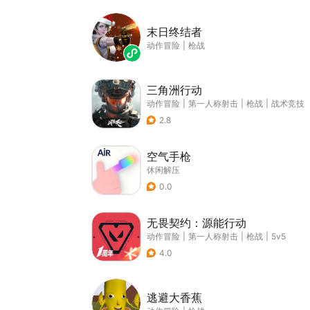
末日终结者
动作冒险
|
枪战
三角洲行动
动作冒险
|
第一人称射击
|
枪战
|
战术竞技
2.8
空气手枪
休闲解压
0.0
无畏契约：源能行动
动作冒险
|
第一人称射击
|
枪战
|
5v5
4.0
逃避大香蕉