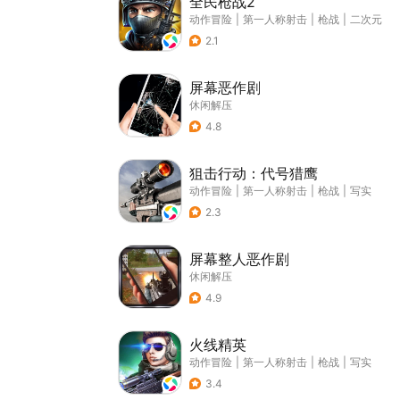
全民枪战2
动作冒险
|
第一人称射击
|
枪战
|
二次元
2.1
屏幕恶作剧
休闲解压
4.8
狙击行动：代号猎鹰
动作冒险
|
第一人称射击
|
枪战
|
写实
2.3
屏幕整人恶作剧
休闲解压
4.9
火线精英
动作冒险
|
第一人称射击
|
枪战
|
写实
3.4