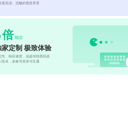
你更高清、流畅的视觉享受
5
倍
稳定
独家定制 极致体验
定性、响应速度，远超传统模拟器
OS/安卓，多账号登录与互通