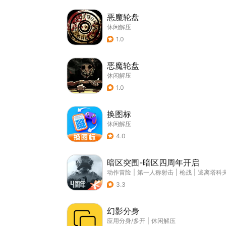
恶魔轮盘
休闲解压
1.0
恶魔轮盘
休闲解压
1.0
换图标
休闲解压
4.0
暗区突围-暗区四周年开启
动作冒险
|
第一人称射击
|
枪战
|
逃离塔科
3.3
幻影分身
应用分身/多开
|
休闲解压