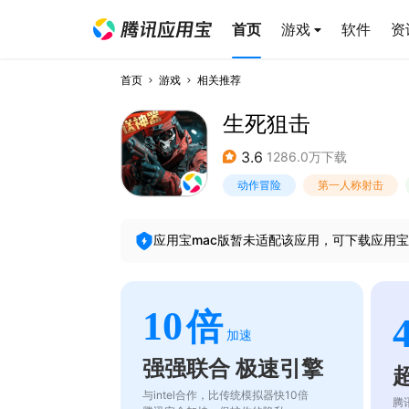
首页
游戏
软件
资
首页
游戏
相关推荐
生死狙击
3.6
1286.0万下载
动作冒险
第一人称射击
应用宝mac版暂未适配该应用，可下载应用宝
10
倍
加速
强强联合 极速引擎
与intel合作，比传统模拟器快10倍
腾