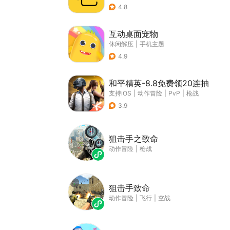
4.8
互动桌面宠物
休闲解压
|
手机主题
4.9
和平精英-8.8免费领20连抽
支持iOS
|
动作冒险
|
PvP
|
枪战
3.9
狙击手之致命
动作冒险
|
枪战
狙击手致命
动作冒险
|
飞行
|
空战