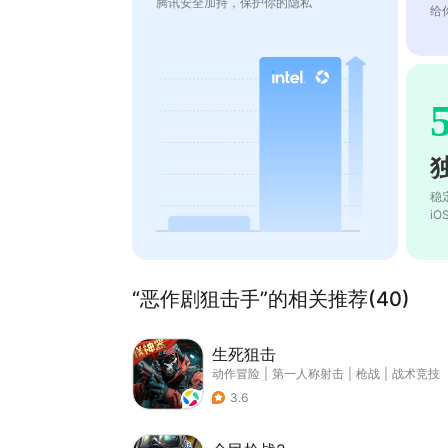
腾讯安全加持，保护你的隐私
给
稳
i
“恶作剧狙击手”的相关推荐(40)
生死狙击
动作冒险
|
第一人称射击
|
枪战
|
战术竞技
3.6