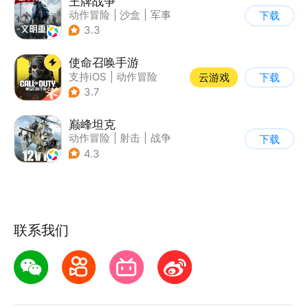
王牌战争
动作冒险
|
沙盒
|
军事
下载
|
开放世界
3.3
使命召唤手游
支持iOS
|
动作冒险
云游戏
下载
|
第一人称射击
|
军事
3.7
巅峰坦克
动作冒险
|
射击
|
战争
下载
|
战术竞技
4.3
联系我们