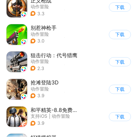
正义枪战
动作冒险
下载
|
第一人称射击
|
枪战
3.3
|
战术竞技
别惹神枪手
动作冒险
下载
|
第三人称射击
|
枪战
3.0
|
卡通
狙击行动：代号猎鹰
动作冒险
下载
|
第一人称射击
|
枪战
2.3
|
写实
抢滩登陆3D
动作冒险
下载
|
第一人称射击
|
枪战
3.9
|
抢滩登陆
和平精英-8.8免费领20连抽
支持iOS
|
动作冒险
下载
|
PvP
|
枪战
3.9