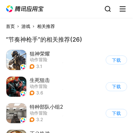
首页
游戏
相关推荐
“节奏神枪手”的相关推荐(26)
狙神荣耀
动作冒险
下载
|
第一人称射击
|
枪战
3.1
|
写实
生死狙击
动作冒险
下载
|
第一人称射击
|
枪战
3.6
|
战术竞技
特种部队小组2
动作冒险
下载
|
第一人称射击
|
枪战
3.2
|
写实