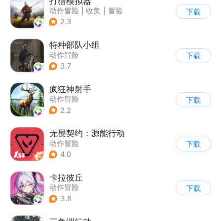
打猎模拟器
动作冒险
|
收集
|
冒险
下载
|
开放世界
2.3
特种部队小组
动作冒险
下载
|
第一人称射击
|
枪战
3.7
|
写实
疯狂神射手
动作冒险
下载
|
第一人称射击
|
枪战
2.2
|
写实
无畏契约：源能行动
动作冒险
下载
|
第一人称射击
|
枪战
4.0
|
5v5
卡拉彼丘
动作冒险
下载
|
第三人称射击
|
枪战
3.8
|
战术竞技