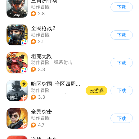
三角洲行动
动作冒险
下载
|
第一人称射击
|
枪战
2.8
|
战术竞技
全民枪战2
动作冒险
下载
|
第一人称射击
|
枪战
2.1
|
二次元
坦克无敌
动作冒险
|
弹幕射击
下载
|
坦克
|
卡通
3.3
暗区突围-暗区四周年开启
动作冒险
云游戏
下载
|
第一人称射击
|
枪战
3.3
|
逃离塔科夫
全民突击
动作冒险
下载
|
第三人称射击
|
枪战
4.7
|
战术竞技