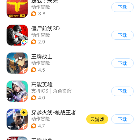
逆战：未来
动作冒险
下载
|
第一人称射击
|
科幻
3.8
|
战术竞技
僵尸前线3D
动作冒险
下载
|
第三人称射击
|
末日
2.9
|
写实
王牌战士
动作冒险
下载
|
第一人称射击
|
枪战
4.5
|
5v5
高能英雄
支持iOS
|
角色扮演
下载
|
第三人称射击
|
科幻
4.0
穿越火线-枪战王者
动作冒险
云游戏
下载
|
第一人称射击
|
枪战
4.7
|
穿越火线