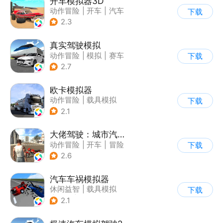
开车模拟器3D
动作冒险
|
开车
|
汽车
下载
|
卡通
2.3
真实驾驶模拟
动作冒险
|
模拟
|
赛车
下载
|
漂移
2.7
欧卡模拟器
动作冒险
|
载具模拟
下载
|
写实
2.1
大佬驾驶：城市汽车模拟器
动作冒险
|
开车
|
冒险
下载
|
写实
2.6
汽车车祸模拟器
休闲益智
|
载具模拟
下载
|
汽车
|
脑洞
2.1