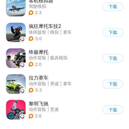
客机模拟器
驾驶模拟
下载
2.3
疯狂摩托车技2
休闲益智
|
模拟
|
赛车
下载
|
写实
3.0
终极摩托
动作冒险
|
载具模拟
下载
|
摩托车
|
竞速
2.0
拉力赛车
动作冒险
|
养成
|
赛车
下载
|
漂移
3.3
黎明飞驰
动作冒险
|
竞速
下载
|
摩托车
|
写实
2.6