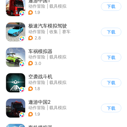
遨游中国1
动作冒险
|
载具模拟
下载
|
汽车
|
写实
1.9
极速汽车模拟驾驶
动作冒险
|
收集
|
赛车
下载
|
漂移
2.8
车祸模拟器
动作冒险
|
载具模拟
下载
|
汽车
|
写实
3.0
空袭战斗机
动作冒险
|
载具模拟
下载
|
飞机
|
写实
1.8
遨游中国2
动作冒险
|
载具模拟
下载
|
汽车
|
写实
1.9