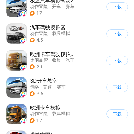
极速汽车模拟驾驶2
动作冒险
|
开车
|
赛车
下载
|
漂移
1.7
汽车驾驶模拟器
动作冒险
|
载具模拟
下载
|
汽车
|
写实
4.5
欧洲卡车驾驶模拟器3
休闲益智
|
收集
|
汽车
下载
|
写实
2.1
3D开车教室
策略
|
竞速
|
赛车
下载
|
写实
3.5
欧洲卡车模拟
动作冒险
|
载具模拟
下载
|
汽车
|
写实
1.7