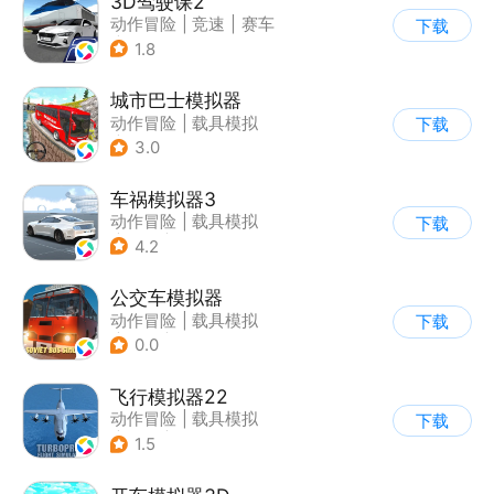
3D驾驶课2
动作冒险
|
竞速
|
赛车
下载
|
写实
1.8
城市巴士模拟器
动作冒险
|
载具模拟
下载
|
写实
3.0
车祸模拟器3
动作冒险
|
载具模拟
下载
|
汽车
|
写实
4.2
公交车模拟器
动作冒险
|
载具模拟
下载
|
汽车
|
写实
0.0
飞行模拟器22
动作冒险
|
载具模拟
下载
|
飞机
|
写实
1.5