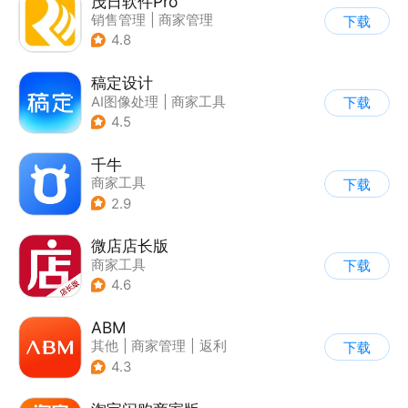
茂日软件Pro
销售管理
|
商家管理
下载
4.8
稿定设计
AI图像处理
|
商家工具
下载
4.5
千牛
商家工具
下载
2.9
微店店长版
商家工具
下载
4.6
ABM
其他
|
商家管理
|
返利
下载
|
海淘
4.3