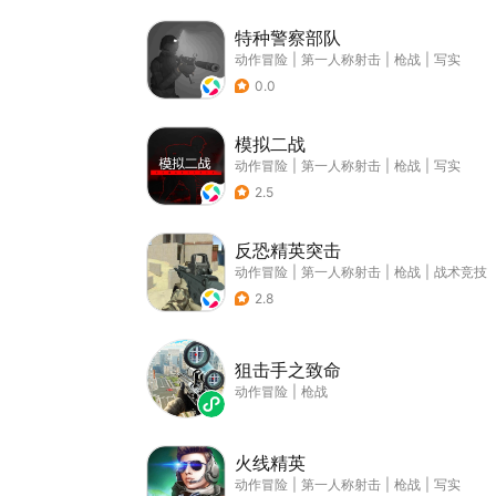
特种警察部队
动作冒险
|
第一人称射击
|
枪战
|
写实
0.0
模拟二战
动作冒险
|
第一人称射击
|
枪战
|
写实
2.5
反恐精英突击
动作冒险
|
第一人称射击
|
枪战
|
战术竞技
2.8
狙击手之致命
动作冒险
|
枪战
火线精英
动作冒险
|
第一人称射击
|
枪战
|
写实