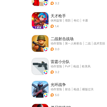
3.2
天才枪手
休闲益智
|
塔防
|
奇幻
|
卡通
1.4
二战射击战场
动作冒险
|
第一人称射击
|
二战
|
战术竞技
0.0
雷霆小分队
动作冒险
|
PvP
|
枪战
|
欧美风
3.2
光环战争
动作冒险
|
射击
|
枪战
|
横版过关
5.0