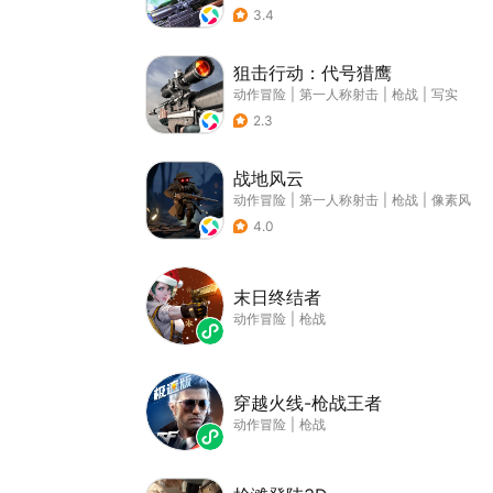
3.4
狙击行动：代号猎鹰
动作冒险
|
第一人称射击
|
枪战
|
写实
2.3
战地风云
动作冒险
|
第一人称射击
|
枪战
|
像素风
4.0
末日终结者
动作冒险
|
枪战
穿越火线-枪战王者
动作冒险
|
枪战