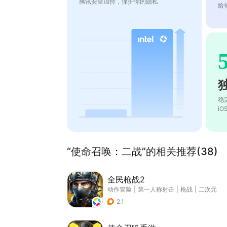
腾讯安全加持，保护你的隐私
给
稳
i
“使命召唤：二战”的相关推荐(38)
全民枪战2
动作冒险
|
第一人称射击
|
枪战
|
二次元
2.1