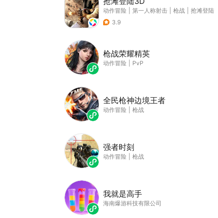
抢滩登陆3D
动作冒险
|
第一人称射击
|
枪战
|
抢滩登陆
3.9
枪战荣耀精英
动作冒险
|
PvP
全民枪神边境王者
动作冒险
|
枪战
强者时刻
动作冒险
|
枪战
我就是高手
海南爆游科技有限公司