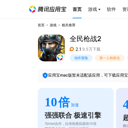
首页
游戏
软件
资
首页
游戏
相关推荐
全民枪战2
2.1
9.5万下载
动作冒险
第一人称射击
应用宝mac版暂未适配该应用，可下载应用宝
10
倍
加速
强强联合 极速引擎
与intel合作，比传统模拟器快10倍
腾