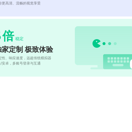
你更高清、流畅的视觉享受
5
倍
稳定
独家定制 极致体验
定性、响应速度，远超传统模拟器
OS/安卓，多账号登录与互通