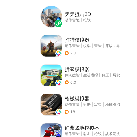
天天狙击3D
动作冒险
|
枪战
打猎模拟器
动作冒险
|
收集
|
冒险
|
开放世界
2.3
拆家模拟器
休闲益智
|
生活模拟
|
解压
|
写实
0.0
枪械模拟器
动作冒险
|
射击
|
写实
|
枪械模拟
1.8
红蓝战地模拟器
动作冒险
|
射击
|
枪战
|
战术竞技