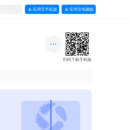
应用宝
手机版
应用宝
电脑版
扫码下载手机版