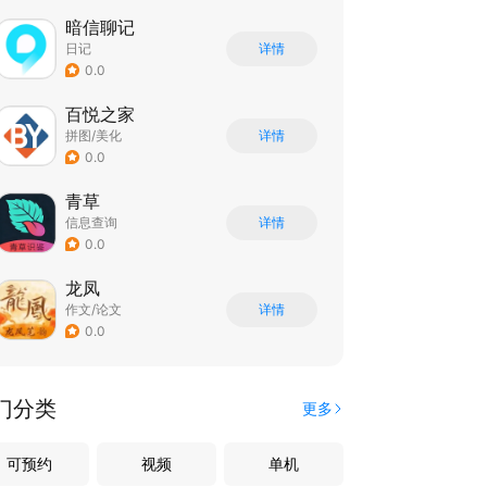
暗信聊记
日记
详情
0.0
百悦之家
拼图/美化
详情
0.0
青草
信息查询
详情
0.0
龙凤
作文/论文
详情
0.0
门分类
更多
可预约
视频
单机