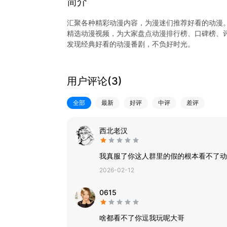
简介
汇聚各种精彩动漫内容，为漫迷们推荐好看的动漫
精选动漫视频，为大家盘点动漫排行榜、口碑榜、
发现经典好看的动漫番剧，不负好时光。
趣味猜动漫，各种经典动漫番剧等你来猜，来感受
用户评论(
3
)
全部
最新
好评
中评
差评
西北老汉
我真服了你这人群里的假的根本看不了动
2026-02-12
0615
啥都看不了你逗我玩呢大哥