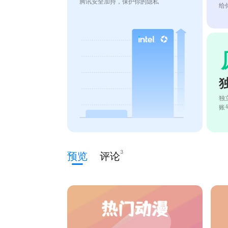
腾讯安全加持，保护你的隐私
给
独
账
3
预览
评论