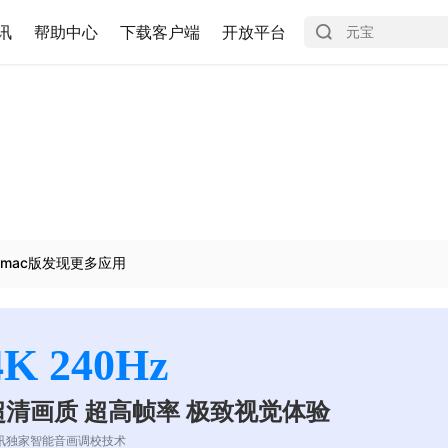
讯
帮助中心
下载客户端
开放平台
mac版发现更多应用
4K 240Hz
超清画质 超高帧率 极致视觉体验
讯独家智能音画调校技术