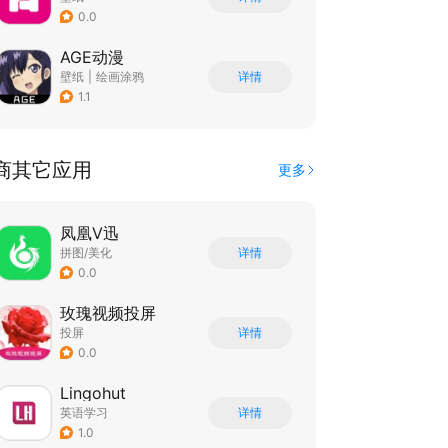
0.0
AGE动漫
壁纸
|
绘画涂鸦
详情
1.1
商其它应用
更多
凤凰V迅
拼图/美化
详情
0.0
玫瑰视频投屏
投屏
详情
0.0
Lingohut
英语学习
详情
1.0