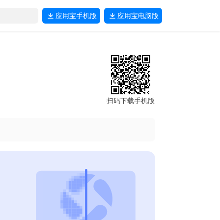
应用宝
手机版
应用宝
电脑版
扫码下载手机版