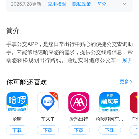
2026.7.28
更新
应用权限
隐私政策
简介
简介
手掌公交APP，是您日常出行中贴心的便捷公交查询助
手。它能够迅速响应您的需求，提供公交线路信息，帮
助您轻松规划出行路线。通过实时追踪公交车辆的位
展开
置，您可以随时随地掌握公交动态，避免长时间等待。
此外，该APP还具备智能定位功能，能够自动为您推荐
你可能还喜欢
更多
附近的公交站点，让您的出行更加便捷。更无论是上班
通勤还是周末出游，手掌公交APP都能为您提供详尽的
公交信息，让您的城市出行更加高效、愉快。
哈啰
车来了
爱玛出行
哈啰顺风车-拼车打车车主通勤
广
下载
下载
下载
下载