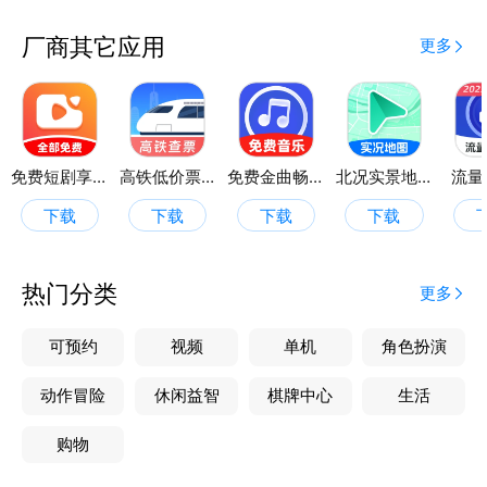
厂商其它应用
更多
免费短剧享看
高铁低价票追踪
免费金曲畅听
北况实景地图
流量
下载
下载
下载
下载
热门分类
更多
可预约
视频
单机
角色扮演
动作冒险
休闲益智
棋牌中心
生活
购物