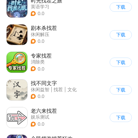
时光找茬之旅
英语学习
下载
0.0
剧本杀找茬
休闲解压
下载
0.0
专家找茬
消除类
下载
0.0
找不同文字
休闲益智
|
找茬
|
文化
下载
|
文字游戏
0.0
老六来找茬
娱乐测试
下载
0.0