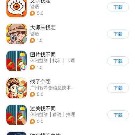
文字找茬
谜语
下载
0.0
大师来找茬
谜语
下载
1.0
图片找不同
休闲益智
|
找茬
|
卡通
下载
|
指动网络
1.0
找了个茬
广州智希创信息技术有限公司
下载
0.0
过关找不同
休闲益智
|
猜谜
|
推理
下载
|
卡通
0.0