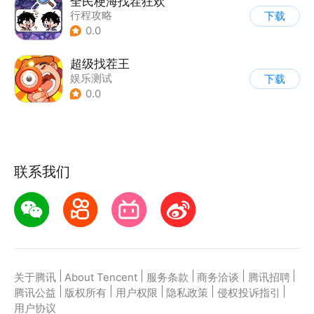
全民梗海找茬狂欢
行程攻略
下载
0.0
超级找茬王
娱乐测试
下载
0.0
联系我们
|
|
|
|
|
关于腾讯
About Tencent
服务条款
商务洽谈
腾讯招聘
|
|
|
|
|
腾讯公益
版权所有
用户权限
隐私政策
侵权投诉指引
用户协议