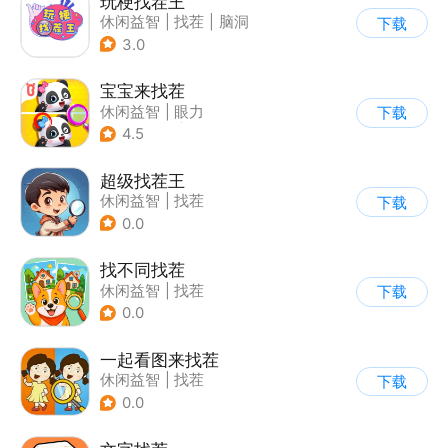
玩梗找茬王
休闲益智
|
找茬
|
脑洞
下载
|
烧脑
3.0
宝宝来找茬
休闲益智
|
眼力
下载
|
宝宝巴士
|
儿童游戏
4.5
超级找茬王
休闲益智
|
找茬
下载
0.0
找不同找茬
休闲益智
|
找茬
下载
0.0
一起看图来找茬
休闲益智
|
找茬
下载
0.0