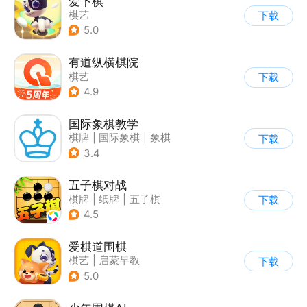
爱下棋
棋艺
下载
5.0
有道纵横棋院
棋艺
下载
4.9
国际象棋教学
棋牌
|
国际象棋
|
象棋
下载
|
学习教育
3.4
五子棋对战
棋牌
|
纸牌
|
五子棋
下载
|
卡通
4.5
爱棋道围棋
棋艺
|
启蒙早教
下载
5.0