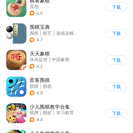
棋者象棋
其他
下载
4.0
围棋宝典
围棋
|
棋艺
|
游戏攻略
下载
4.7
天天象棋
休闲益智
|
中国象棋
下载
|
象棋
|
腾讯
4.2
弈客围棋
棋牌
|
围棋
下载
4.9
少儿围棋教学合集
棋牌
|
围棋
|
学习教育
下载
4.4