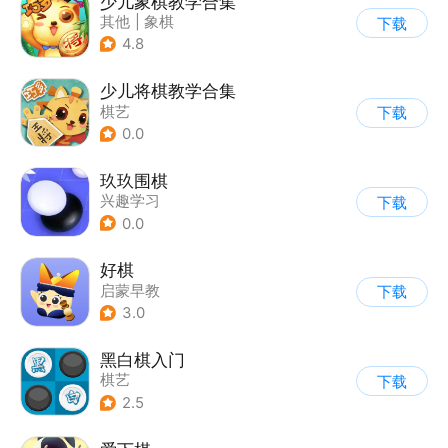
少儿象棋教学合集
其他
|
象棋
下载
4.8
少儿将棋教学合集
棋艺
下载
0.0
玖玖围棋
兴趣学习
下载
0.0
好棋
启蒙早教
下载
3.0
黑白棋入门
棋艺
下载
2.5