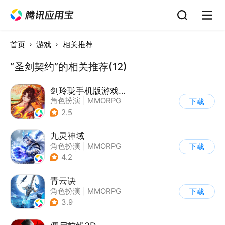
首页
游戏
相关推荐
“圣剑契约”的相关推荐(12)
剑玲珑手机版游戏软件V1.0.0
角色扮演
|
MMORPG
下载
|
仙侠
|
自由交易
2.5
九灵神域
角色扮演
|
MMORPG
下载
|
仙侠
|
中国风
4.2
青云诀
角色扮演
|
MMORPG
下载
|
仙侠
|
自由交易
3.9