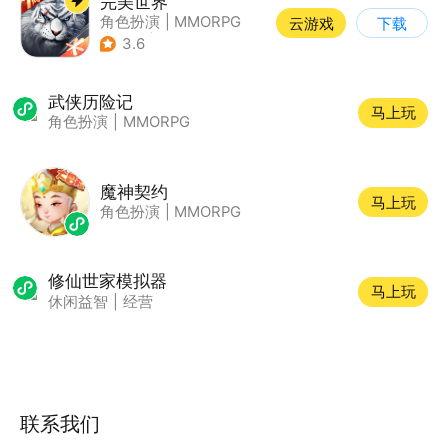
完美世界
角色扮演
|
MMORPG
云游戏
下载
|
奇幻
|
完美世界
3.6
武侠历险记
马上玩
角色扮演
|
MMORPG
魔神契约
马上玩
角色扮演
|
MMORPG
修仙世家模拟器
马上玩
休闲益智
|
经营
联系我们