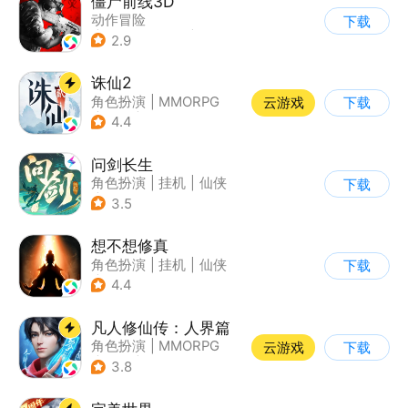
僵尸前线3D
动作冒险
下载
|
第三人称射击
|
末日
2.9
|
写实
诛仙2
角色扮演
|
MMORPG
云游戏
下载
|
仙侠
|
诛仙
4.4
问剑长生
角色扮演
|
挂机
|
仙侠
下载
|
剧情
3.5
想不想修真
角色扮演
|
挂机
|
仙侠
下载
|
文字游戏
4.4
凡人修仙传：人界篇
角色扮演
|
MMORPG
云游戏
下载
|
仙侠
|
开放世界
3.8