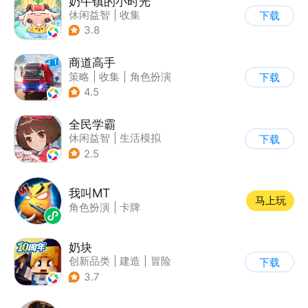
奶牛镇的小时光
休闲益智
|
收集
下载
|
像素风
|
养成
3.8
商道高手
策略
|
收集
|
角色扮演
下载
|
模拟
4.5
全民学霸
休闲益智
|
生活模拟
下载
|
校园
|
卡通
2.5
我叫MT
马上玩
角色扮演
|
卡牌
奶块
创新品类
|
建造
|
冒险
下载
|
开放世界
3.7