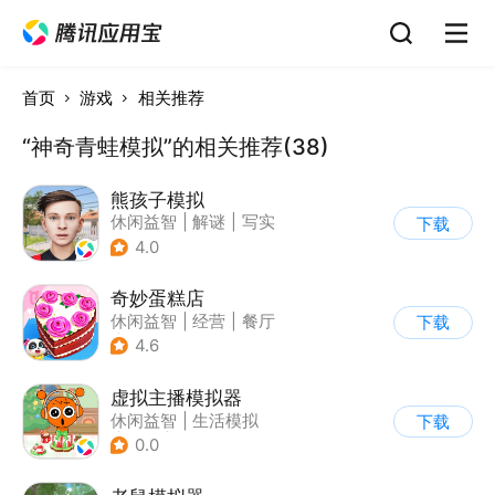
首页
游戏
相关推荐
“神奇青蛙模拟”的相关推荐(38)
熊孩子模拟
休闲益智
|
解谜
|
写实
下载
4.0
奇妙蛋糕店
休闲益智
|
经营
|
餐厅
下载
|
宝宝巴士
4.6
虚拟主播模拟器
休闲益智
|
生活模拟
下载
|
美食
|
卡通
0.0