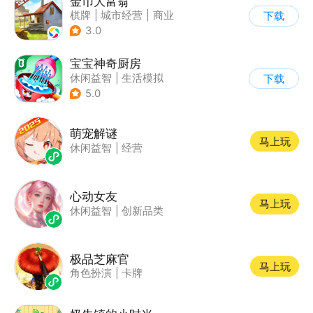
金币大富翁
棋牌
|
城市经营
|
商业
下载
|
脑洞
3.0
宝宝神奇厨房
休闲益智
|
生活模拟
下载
|
美食
|
宝宝巴士
5.0
萌宠解谜
马上玩
休闲益智
|
经营
心动女友
马上玩
休闲益智
|
创新品类
极品芝麻官
马上玩
角色扮演
|
卡牌