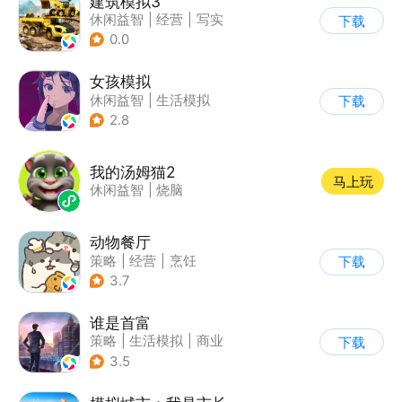
建筑模拟3
休闲益智
|
经营
|
写实
下载
|
建造模拟
0.0
女孩模拟
休闲益智
|
生活模拟
下载
|
校园
|
卡通
2.8
我的汤姆猫2
马上玩
休闲益智
|
烧脑
动物餐厅
策略
|
经营
|
烹饪
下载
|
宠物
3.7
谁是首富
策略
|
生活模拟
|
商业
下载
|
写实
3.5