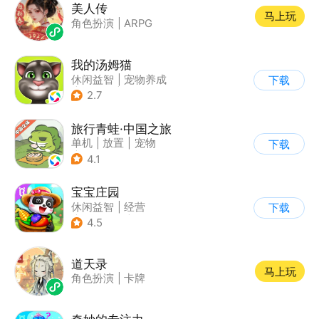
美人传
马上玩
角色扮演
|
ARPG
我的汤姆猫
休闲益智
|
宠物养成
下载
|
汤姆猫
|
儿童游戏
2.7
旅行青蛙·中国之旅
单机
|
放置
|
宠物
下载
|
中国风
4.1
宝宝庄园
休闲益智
|
经营
下载
|
田园生活
|
宝宝巴士
4.5
道天录
马上玩
角色扮演
|
卡牌