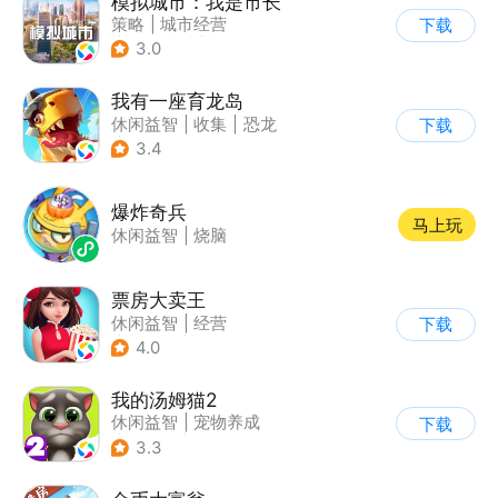
模拟城市：我是市长
策略
|
城市经营
下载
|
模拟城市
|
开放世界
3.0
我有一座育龙岛
休闲益智
|
收集
|
恐龙
下载
|
宠物养成
3.4
爆炸奇兵
马上玩
休闲益智
|
烧脑
票房大卖王
休闲益智
|
经营
下载
|
演艺圈
|
偶像
4.0
我的汤姆猫2
休闲益智
|
宠物养成
下载
|
汤姆猫
|
儿童游戏
3.3