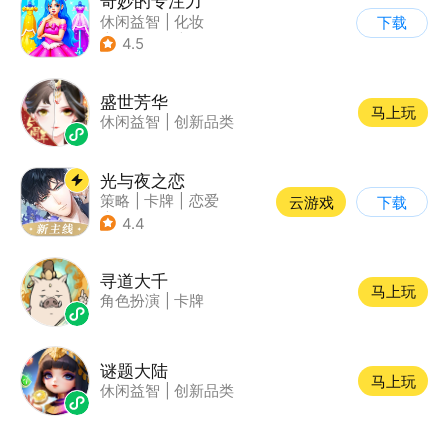
奇妙的专注力
休闲益智
|
化妆
下载
|
宝宝巴士
|
儿童游戏
4.5
盛世芳华
马上玩
休闲益智
|
创新品类
光与夜之恋
策略
|
卡牌
|
恋爱
云游戏
下载
|
乙女
4.4
寻道大千
马上玩
角色扮演
|
卡牌
谜题大陆
马上玩
休闲益智
|
创新品类