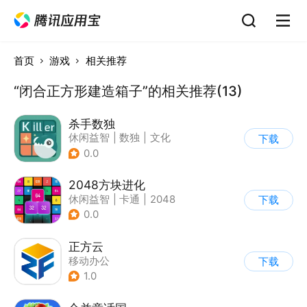
首页
游戏
相关推荐
“闭合正方形建造箱子”的相关推荐(13)
杀手数独
休闲益智
|
数独
|
文化
下载
|
学习教育
0.0
2048方块进化
休闲益智
|
卡通
|
2048
下载
0.0
正方云
移动办公
下载
1.0