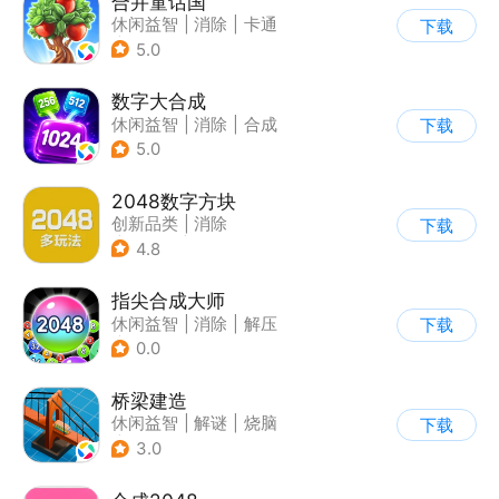
合并童话国
休闲益智
|
消除
|
卡通
下载
|
合成
5.0
数字大合成
休闲益智
|
消除
|
合成
下载
5.0
2048数字方块
创新品类
|
消除
下载
|
多比特
|
休闲益智
4.8
指尖合成大师
休闲益智
|
消除
|
解压
下载
|
烧脑
0.0
桥梁建造
休闲益智
|
解谜
|
烧脑
下载
|
清新
3.0