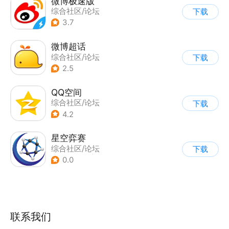
微博极速版
综合社区/论坛
下载
3.7
微博超话
综合社区/论坛
下载
|
兴趣社区
2.5
QQ空间
综合社区/论坛
下载
4.2
星空弈赛
综合社区/论坛
下载
|
兴趣社区
|
轻阅读
0.0
|
其他
联系我们