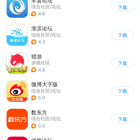
丰县论坛
综合社区/论坛
下载
4.6
淮滨论坛
综合社区/论坛
下载
4.3
猎游
游戏社区
下载
|
综合社区/论坛
4.9
微博大字版
综合社区/论坛
下载
5.0
数东方
综合社区/论坛
下载
0.0