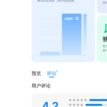
腾讯安全加持，保护你的隐私
给
独
账
5
预览
评论
用户评论
4.2