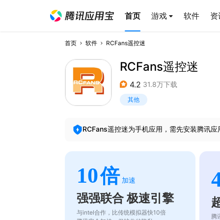
首页
游戏
软件
资
首页
软件
RCFans遥控迷
RCFans遥控迷
4.2
31.8万下载
其他
RCFans遥控迷
为手机应用，需先安装腾讯应
10
倍
加速
强强联合 极速引擎
与intel合作，比传统模拟器快10倍
腾