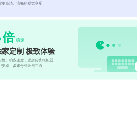
你更高清、流畅的视觉享受
5
倍
稳定
独家定制 极致体验
定性、响应速度，远超传统模拟器
OS/安卓，多账号登录与互通