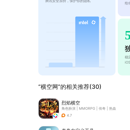
腾讯安全加持，保护你的隐私
给
稳
i
“横空网”的相关推荐(30)
烈焰横空
角色扮演
|
MMORPG
|
传奇
|
热血
4.7