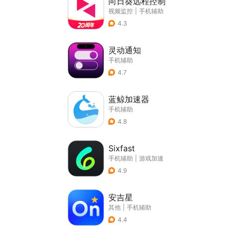
向日葵远程控制
视频监控
|
手机辅助
4.3
灵动通知
手机辅助
4.7
蓝鲸加速器
手机辅助
4.8
Sixfast
手机辅助
|
游戏加速
4.9
安吉星
其他
|
手机辅助
4.4