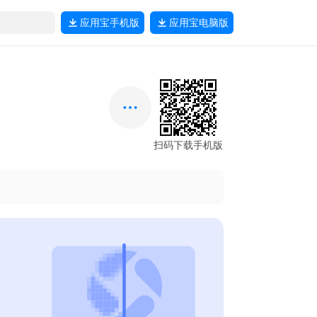
应用宝
手机版
应用宝
电脑版
扫码下载手机版