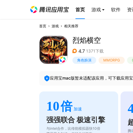
首页
游戏
软件
资
首页
游戏
相关推荐
烈焰横空
4.7
1371下载
角色扮演
MMORPG
应用宝mac版暂未适配该应用，可下载应用宝
10
倍
加速
强强联合 极速引擎
与intel合作，比传统模拟器快10倍
腾