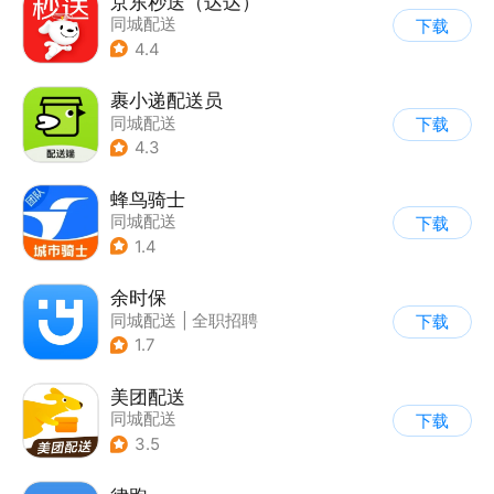
京东秒送（达达）
同城配送
下载
4.4
裹小递配送员
同城配送
下载
4.3
蜂鸟骑士
同城配送
下载
1.4
余时保
同城配送
|
全职招聘
下载
1.7
美团配送
同城配送
下载
3.5