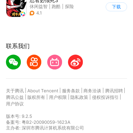
忍者必须死3
休闲益智
|
跑酷
|
探险
下载
|
和风
4.1
联系我们
|
|
|
|
|
关于腾讯
About Tencent
服务条款
商务洽谈
腾讯招聘
|
|
|
|
|
腾讯公益
版权所有
用户权限
隐私政策
侵权投诉指引
用户协议
版本号:
9.2.5
备案号: 粤B2-20090059-1623A
主办者: 深圳市腾讯计算机系统有限公司