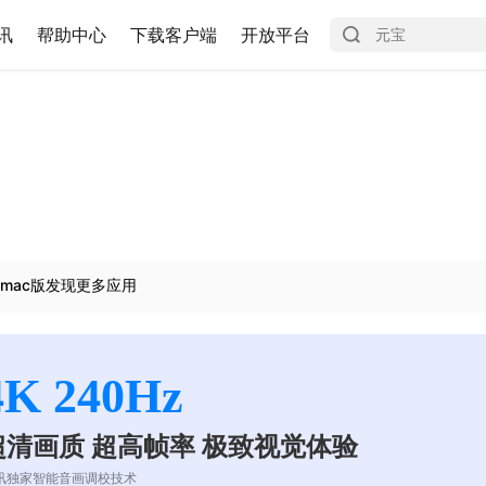
讯
帮助中心
下载客户端
开放平台
mac版发现更多应用
4K 240Hz
超清画质 超高帧率 极致视觉体验
讯独家智能音画调校技术