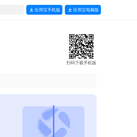
应用宝
手机版
应用宝
电脑版
扫码下载手机版