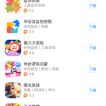
益智拼图
儿童益智游戏
下载
|
拼图魔方
0.0
华容道益智拼图
休闲益智
|
拼图
下载
0.0
脑力大冒险
休闲益智
|
儿童游戏
下载
|
卡通
|
学习教育
4.9
奇妙逻辑启蒙
休闲益智
|
模拟
|
冒险
下载
|
宝宝巴士
4.6
曙光英雄
策略
|
MOBA
|
奇幻
下载
|
5v5
3.2