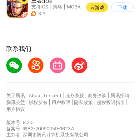
王者荣耀
支持iOS
|
策略
|
MOBA
云游戏
下载
|
奇幻
3.3
联系我们
|
|
|
|
|
关于腾讯
About Tencent
服务条款
商务洽谈
腾讯招聘
|
|
|
|
|
腾讯公益
版权所有
用户权限
隐私政策
侵权投诉指引
用户协议
版本号:
9.2.5
备案号: 粤B2-20090059-1623A
主办者: 深圳市腾讯计算机系统有限公司