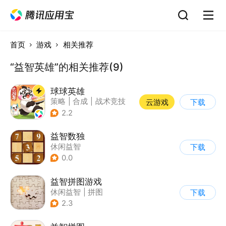
首页
游戏
相关推荐
“益智英雄”的相关推荐(9)
球球英雄
策略
|
合成
|
战术竞技
云游戏
下载
|
创酷
2.2
益智数独
休闲益智
下载
0.0
益智拼图游戏
休闲益智
|
拼图
下载
2.3