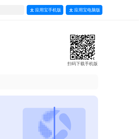
应用宝
手机版
应用宝
电脑版
扫码下载手机版