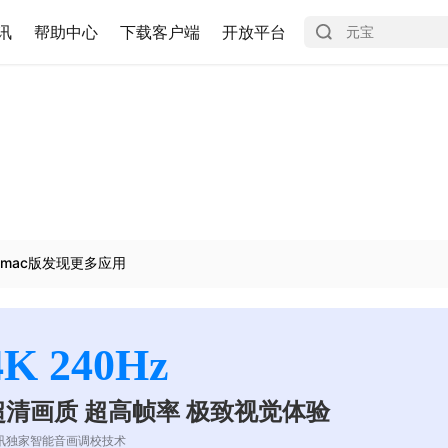
讯
帮助中心
下载客户端
开放平台
mac版发现更多应用
4K 240Hz
超清画质 超高帧率 极致视觉体验
讯独家智能音画调校技术