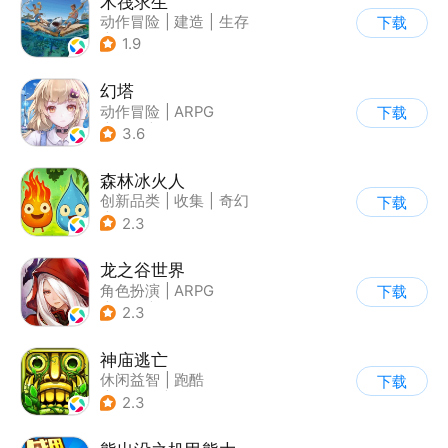
木筏求生
动作冒险
|
建造
|
生存
下载
|
写实
1.9
幻塔
动作冒险
|
ARPG
下载
|
奇幻
|
开放世界
3.6
森林冰火人
创新品类
|
收集
|
奇幻
下载
|
儿童游戏
2.3
龙之谷世界
角色扮演
|
ARPG
下载
|
奇幻
|
开放世界
2.3
神庙逃亡
休闲益智
|
跑酷
下载
|
欧美风
|
创梦天地
2.3