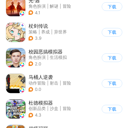
光·遇
角色扮演
|
解谜
|
冒险
下载
|
开放世界
4.1
杖剑传说
策略
|
养成
|
异世界
下载
|
二次元
3.9
校园恶搞模拟器
角色扮演
|
生活模拟
下载
|
写实
2.0
马桶人逆袭
动作冒险
|
射击
|
冒险
下载
|
像素风
0.0
杜德模拟器
创新品类
|
沙盒
|
冒险
下载
|
写实
4.3