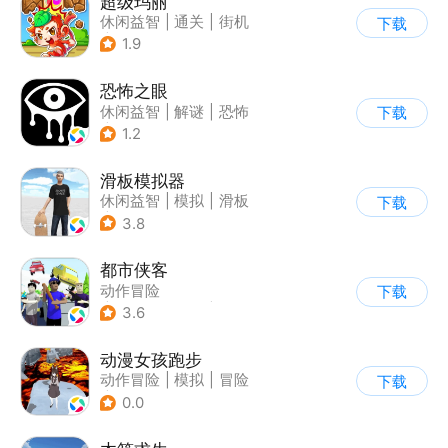
超级玛丽
休闲益智
|
通关
|
街机
下载
|
儿童游戏
1.9
恐怖之眼
休闲益智
|
解谜
|
恐怖
下载
|
单机
1.2
滑板模拟器
休闲益智
|
模拟
|
滑板
下载
|
卡通
3.8
都市侠客
动作冒险
下载
|
第一人称射击
|
冒险
3.6
|
开放世界
动漫女孩跑步
动作冒险
|
模拟
|
冒险
下载
|
二次元
0.0