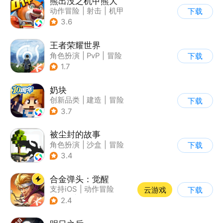
熊出没之机甲熊大
动作冒险
|
射击
|
机甲
下载
|
熊出没
3.6
王者荣耀世界
角色扮演
|
PvP
|
冒险
下载
|
开放世界
1.7
奶块
创新品类
|
建造
|
冒险
下载
|
开放世界
3.7
被尘封的故事
角色扮演
|
沙盒
|
冒险
下载
|
开放世界
3.4
合金弹头：觉醒
支持iOS
|
动作冒险
云游戏
下载
|
射击
|
街机
2.4