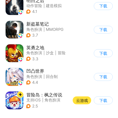
明日之后
动作冒险
|
建造模拟
下载
|
丧尸
|
明日之后
4.1
新盗墓笔记
角色扮演
|
MMORPG
下载
|
冒险
|
盗墓笔记
3.7
英勇之地
角色扮演
|
沙盒
|
冒险
下载
|
steam游戏
3.3
凹凸世界
角色扮演
|
回合制
下载
|
动漫改编
|
凹凸世界
4.4
冒险岛：枫之传说
支持iOS
|
角色扮演
云游戏
下载
|
放置
|
冒险
2.5