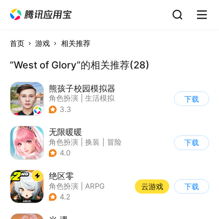
首页
游戏
相关推荐
“West of Glory”的相关推荐(28)
熊孩子校园模拟器
角色扮演
|
生活模拟
下载
|
写实
3.3
无限暖暖
角色扮演
|
换装
|
冒险
下载
|
开放世界
4.0
绝区零
角色扮演
|
ARPG
云游戏
下载
|
冒险
|
美少女
4.2