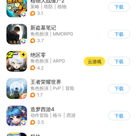
植物大战僵尸2
策略
|
塔防
|
植物
下载
|
植物大战僵尸
3.1
新盗墓笔记
角色扮演
|
MMORPG
下载
|
冒险
|
盗墓笔记
3.7
绝区零
角色扮演
|
ARPG
云游戏
下载
|
冒险
|
美少女
4.2
王者荣耀世界
角色扮演
|
PvP
|
冒险
下载
|
开放世界
1.7
造梦西游4
动作冒险
|
格斗
|
西游
下载
|
横版过关
3.5