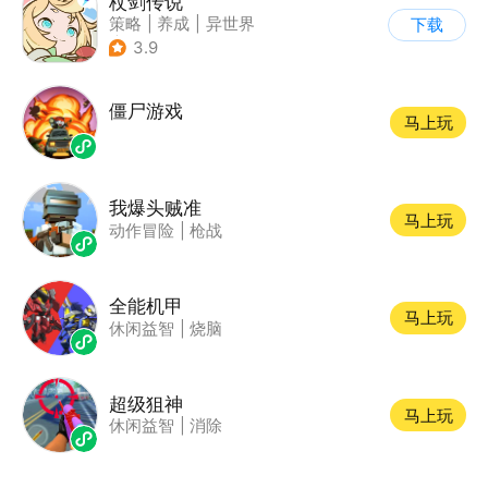
杖剑传说
策略
|
养成
|
异世界
下载
|
二次元
3.9
僵尸游戏
马上玩
我爆头贼准
马上玩
动作冒险
|
枪战
全能机甲
马上玩
休闲益智
|
烧脑
超级狙神
马上玩
休闲益智
|
消除