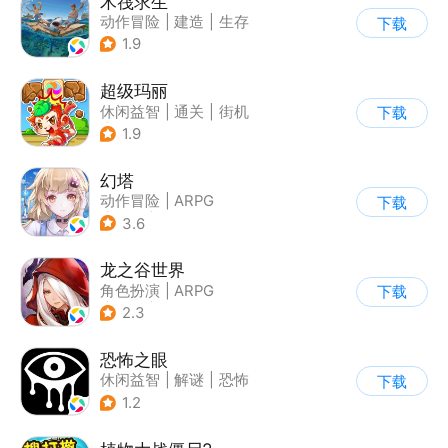
木筏求生
动作冒险
|
建造
|
生存
下载
|
写实
1.9
超级玛丽
休闲益智
|
通关
|
街机
下载
|
儿童游戏
1.9
幻塔
动作冒险
|
ARPG
下载
|
奇幻
|
开放世界
3.6
龙之谷世界
角色扮演
|
ARPG
下载
|
奇幻
|
开放世界
2.3
恐怖之眼
休闲益智
|
解谜
|
恐怖
下载
|
单机
1.2