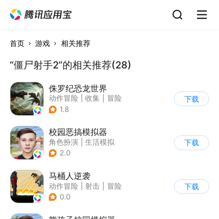
首页
游戏
相关推荐
“僵尸射手2”的相关推荐(28)
侏罗纪恐龙世界
动作冒险
|
收集
|
冒险
下载
|
写实
1.8
校园恶搞模拟器
角色扮演
|
生活模拟
下载
|
写实
2.0
马桶人逆袭
动作冒险
|
射击
|
冒险
下载
|
像素风
0.0