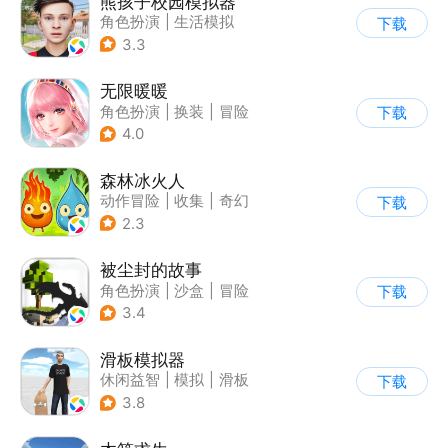
熊孩子校园模拟器
角色扮演
|
生活模拟
下载
|
写实
3.3
无限暖暖
角色扮演
|
换装
|
冒险
下载
|
开放世界
4.0
森林冰火人
动作冒险
|
收集
|
奇幻
下载
|
儿童游戏
2.3
被尘封的故事
角色扮演
|
沙盒
|
冒险
下载
|
开放世界
3.4
滑板模拟器
休闲益智
|
模拟
|
滑板
下载
|
卡通
3.8