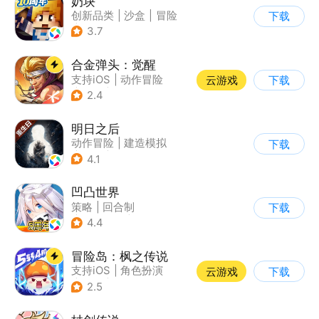
奶块
创新品类
|
沙盒
|
冒险
下载
|
开放世界
3.7
合金弹头：觉醒
支持iOS
|
动作冒险
云游戏
下载
|
射击
|
街机
2.4
明日之后
动作冒险
|
建造模拟
下载
|
丧尸
|
明日之后
4.1
凹凸世界
策略
|
回合制
下载
|
动漫改编
|
凹凸世界
4.4
冒险岛：枫之传说
支持iOS
|
角色扮演
云游戏
下载
|
放置
|
冒险
2.5