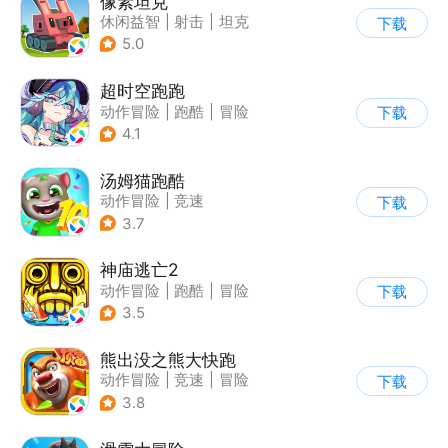
像素坦克
休闲益智
|
射击
|
坦克
下载
|
像素风
5.0
超时空跑跑
动作冒险
|
跑酷
|
冒险
下载
|
沙盒
4.1
汤姆猫跑酷
动作冒险
|
竞速
下载
|
汤姆猫
|
卡通
3.7
神庙逃亡2
动作冒险
|
跑酷
|
冒险
下载
|
欧美风
3.5
熊出没之熊大快跑
动作冒险
|
竞速
|
冒险
下载
|
熊出没
3.8