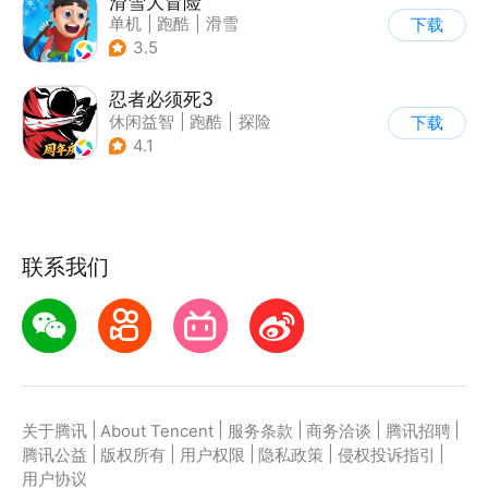
滑雪大冒险
单机
|
跑酷
|
滑雪
下载
|
游道易
3.5
忍者必须死3
休闲益智
|
跑酷
|
探险
下载
|
和风
4.1
联系我们
|
|
|
|
|
关于腾讯
About Tencent
服务条款
商务洽谈
腾讯招聘
|
|
|
|
|
腾讯公益
版权所有
用户权限
隐私政策
侵权投诉指引
用户协议