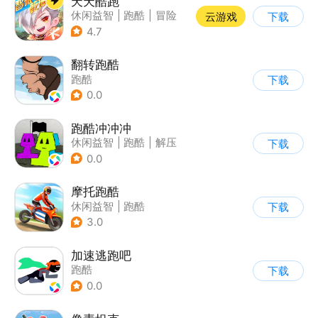
天天酷跑
休闲益智
|
跑酷
|
冒险
云游戏
下载
|
萌系
4.7
翻转跑酷
跑酷
下载
0.0
跑酷冲冲冲
休闲益智
|
跑酷
|
解压
下载
|
清新
0.0
摩托跑酷
休闲益智
|
跑酷
下载
|
摩托车
|
横版过关
3.0
加速逃跑吧
跑酷
下载
0.0