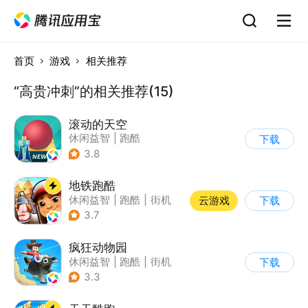
首页
游戏
相关推荐
“高贵冲刺”的相关推荐(15)
滚动的天空
休闲益智
|
跑酷
下载
|
女性向
|
卡通
3.8
地铁跑酷
休闲益智
|
跑酷
|
街机
云游戏
下载
|
创梦天地
3.7
疯狂动物园
休闲益智
|
跑酷
|
街机
下载
|
像素风
3.3