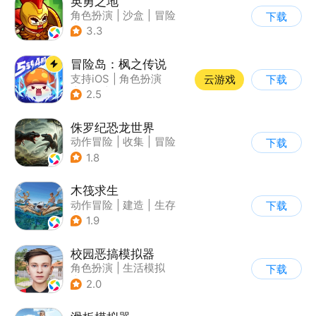
英勇之地
角色扮演
|
沙盒
|
冒险
下载
|
steam游戏
3.3
冒险岛：枫之传说
支持iOS
|
角色扮演
云游戏
下载
|
放置
|
冒险
2.5
侏罗纪恐龙世界
动作冒险
|
收集
|
冒险
下载
|
写实
1.8
木筏求生
动作冒险
|
建造
|
生存
下载
|
写实
1.9
校园恶搞模拟器
角色扮演
|
生活模拟
下载
|
写实
2.0