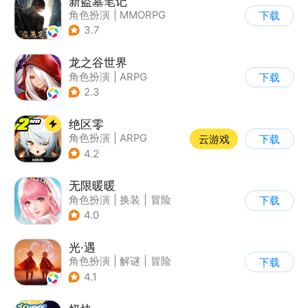
新盗墓笔记
角色扮演
|
MMORPG
下载
|
冒险
|
盗墓笔记
3.7
龙之谷世界
角色扮演
|
ARPG
下载
|
奇幻
|
开放世界
2.3
绝区零
角色扮演
|
ARPG
云游戏
下载
|
冒险
|
美少女
4.2
无限暖暖
角色扮演
|
换装
|
冒险
下载
|
开放世界
4.0
光·遇
角色扮演
|
解谜
|
冒险
下载
|
开放世界
4.1