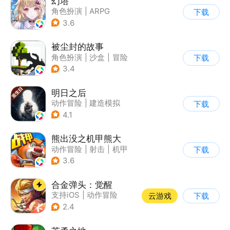
幻塔
角色扮演
|
ARPG
下载
|
奇幻
|
开放世界
3.6
被尘封的故事
角色扮演
|
沙盒
|
冒险
下载
|
开放世界
3.4
明日之后
动作冒险
|
建造模拟
下载
|
丧尸
|
明日之后
4.1
熊出没之机甲熊大
动作冒险
|
射击
|
机甲
下载
|
熊出没
3.6
合金弹头：觉醒
支持iOS
|
动作冒险
云游戏
下载
|
射击
|
街机
2.4