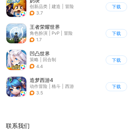
奶块
创新品类
|
建造
|
冒险
下载
|
开放世界
3.7
王者荣耀世界
角色扮演
|
PvP
|
冒险
下载
|
开放世界
1.7
凹凸世界
策略
|
回合制
下载
|
动漫改编
|
凹凸世界
4.4
造梦西游4
动作冒险
|
格斗
|
西游
下载
|
横版过关
3.5
联系我们