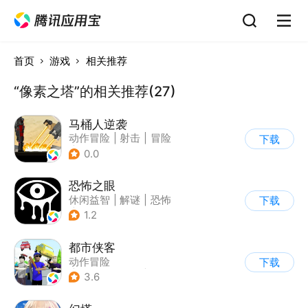
首页
游戏
相关推荐
“像素之塔”的相关推荐(27)
马桶人逆袭
动作冒险
|
射击
|
冒险
下载
|
像素风
0.0
恐怖之眼
休闲益智
|
解谜
|
恐怖
下载
|
单机
1.2
都市侠客
动作冒险
下载
|
第一人称射击
|
冒险
3.6
|
开放世界