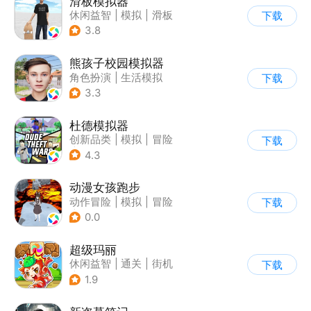
滑板模拟器
休闲益智
|
模拟
|
滑板
下载
|
卡通
3.8
熊孩子校园模拟器
角色扮演
|
生活模拟
下载
|
写实
3.3
杜德模拟器
创新品类
|
模拟
|
冒险
下载
|
写实
4.3
动漫女孩跑步
动作冒险
|
模拟
|
冒险
下载
|
二次元
0.0
超级玛丽
休闲益智
|
通关
|
街机
下载
|
儿童游戏
1.9