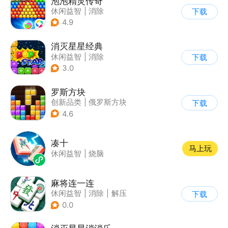
泡泡精灵传奇
休闲益智
|
消除
下载
|
泡泡龙
|
卡通
4.9
消灭星星经典
休闲益智
|
消除
下载
3.0
罗斯方块
创新品类
|
俄罗斯方块
下载
|
脑洞
|
多比特
4.6
凑十
马上玩
休闲益智
|
烧脑
麻将连一连
休闲益智
|
消除
|
解压
下载
|
中国风
0.0