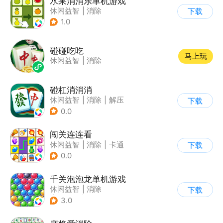
水果消消乐单机游戏
休闲益智
|
消除
下载
1.0
碰碰吃吃
马上玩
休闲益智
|
消除
碰杠消消消
休闲益智
|
消除
|
解压
下载
|
写实
0.0
闯关连连看
休闲益智
|
消除
|
卡通
下载
|
连线
0.0
千关泡泡龙单机游戏
休闲益智
|
消除
下载
|
泡泡龙
|
弹射
3.0