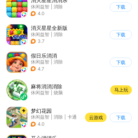
消灭星星消消乐
休闲益智
|
消除
下载
4.0
消灭星星全新版
休闲益智
|
消除
下载
3.7
假日乐消消
休闲益智
|
消除
下载
|
乐元素
4.7
麻将消消消除
马上玩
休闲益智
|
烧脑
梦幻花园
休闲益智
|
消除
|
卡通
云游戏
下载
|
创梦天地
4.0