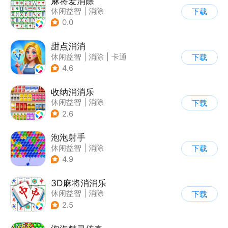
麻将爱消除
休闲益智
|
消除
下载
0.0
甜点消消
休闲益智
|
消除
|
卡通
下载
|
云步互娱
4.6
收纳消消乐
休闲益智
|
消除
下载
2.6
泡泡射手
休闲益智
|
消除
下载
|
泡泡龙
|
多比特
4.9
3D麻将消消乐
休闲益智
|
消除
下载
2.5