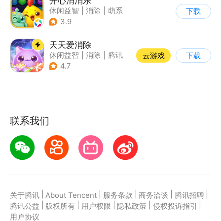
开心消消乐
休闲益智
|
消除
|
萌系
下载
|
乐元素
3.9
天天爱消除
休闲益智
|
消除
|
腾讯
云游戏
下载
|
单机
4.7
联系我们
|
|
|
|
|
关于腾讯
About Tencent
服务条款
商务洽谈
腾讯招聘
|
|
|
|
|
腾讯公益
版权所有
用户权限
隐私政策
侵权投诉指引
用户协议