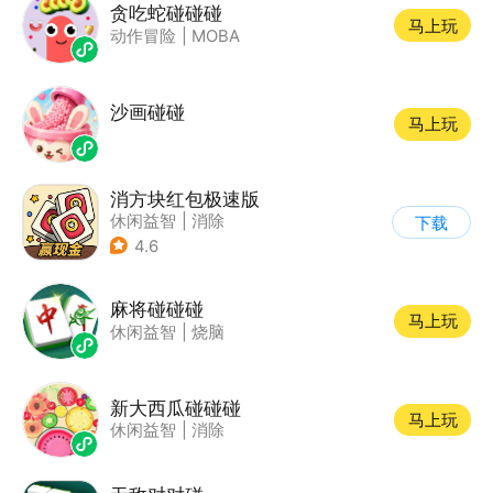
贪吃蛇碰碰碰
马上玩
动作冒险
|
MOBA
沙画碰碰
马上玩
消方块红包极速版
休闲益智
|
消除
下载
|
积分网赚
4.6
麻将碰碰碰
马上玩
休闲益智
|
烧脑
新大西瓜碰碰碰
马上玩
休闲益智
|
消除