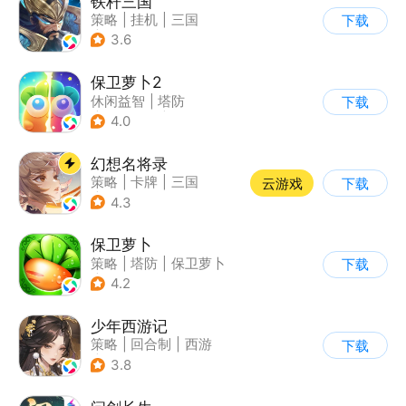
铁杆三国
策略
|
挂机
|
三国
下载
|
中国风
3.6
保卫萝卜2
休闲益智
|
塔防
下载
|
保卫萝卜
|
飞鱼
4.0
幻想名将录
策略
|
卡牌
|
三国
云游戏
下载
|
中国风
4.3
保卫萝卜
策略
|
塔防
|
保卫萝卜
下载
|
卡通
4.2
少年西游记
策略
|
回合制
|
西游
下载
|
中国风
3.8