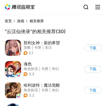
首页
游戏
相关推荐
“云汉仙侠录”的相关推荐(30)
胜利女神：新的希望
策略
|
卡牌
|
末日
下载
|
美少女
2.1
魂色
角色扮演
|
卡牌
|
奇幻
下载
|
动漫
3.2
哈利波特：魔法觉醒
角色扮演
|
卡牌
|
奇幻
下载
|
哈利波特
3.2