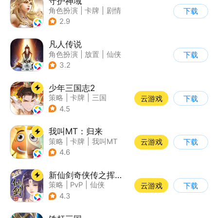
守护神域
角色扮演
|
卡牌
|
剧情
下载
|
欧美风
2.9
凡人传说
角色扮演
|
放置
|
仙侠
下载
|
文字游戏
3.2
少年三国志2
策略
|
卡牌
|
三国
云游戏
下载
|
少年三国志
4.5
我叫MT：归来
策略
|
卡牌
|
我叫MT
云游戏
下载
|
卡通
4.6
新仙剑奇侠传之挥剑问情
策略
|
PvP
|
仙侠
云游戏
下载
|
仙剑
4.3