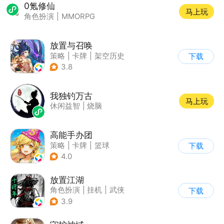
0氪修仙
马上玩
角色扮演
|
MMORPG
放置与召唤
策略
|
卡牌
|
架空历史
下载
|
积分网赚
3.8
我独钓万古
马上玩
休闲益智
|
烧脑
高能手办团
策略
|
卡牌
|
篮球
下载
|
美少女
4.0
放置江湖
角色扮演
|
挂机
|
武侠
下载
|
文字游戏
3.9