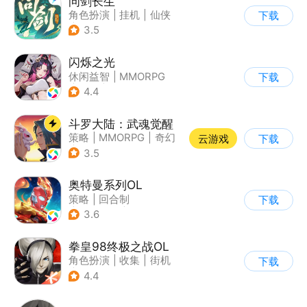
问剑长生
角色扮演
|
挂机
|
仙侠
下载
|
剧情
3.5
闪烁之光
休闲益智
|
MMORPG
下载
|
战争
|
美少女
4.4
斗罗大陆：武魂觉醒
策略
|
MMORPG
|
奇幻
云游戏
下载
|
斗罗大陆
3.5
奥特曼系列OL
策略
|
回合制
下载
|
动漫改编
|
奥特曼
3.6
拳皇98终极之战OL
角色扮演
|
收集
|
街机
下载
|
拳皇
4.4