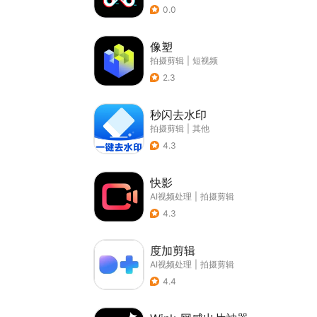
0.0
像塑
拍摄剪辑
|
短视频
2.3
秒闪去水印
拍摄剪辑
|
其他
4.3
快影
AI视频处理
|
拍摄剪辑
4.3
度加剪辑
AI视频处理
|
拍摄剪辑
4.4