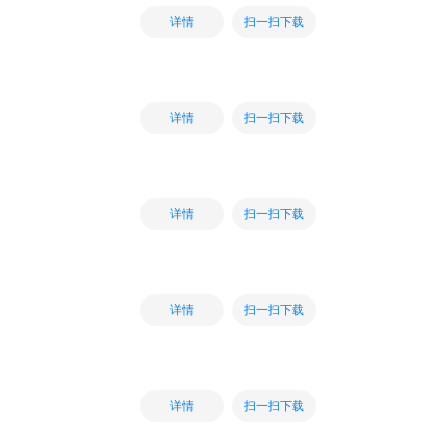
扫一扫下载
详情
扫一扫下载
详情
扫一扫下载
详情
扫一扫下载
详情
扫一扫下载
详情