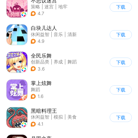
不思议迷宫
策略
|
迷宫
|
地牢
下载
|
史莱姆
4.7
白块儿达人
休闲益智
|
音乐
|
清新
下载
|
多比特
4.9
全民乐舞
创新品类
|
养成
|
舞蹈
下载
|
动漫
3.6
掌上炫舞
舞蹈
下载
1.6
黑暗料理王
休闲益智
|
模拟
|
美食
下载
|
卡通
4.1