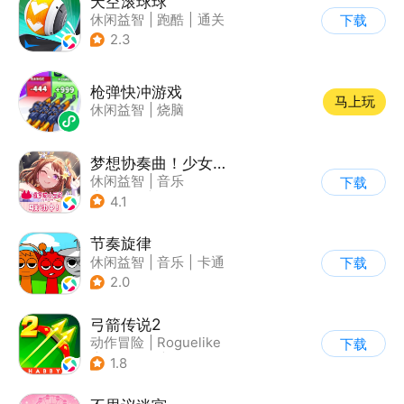
天空滚球球
休闲益智
|
跑酷
|
通关
下载
2.3
枪弹快冲游戏
马上玩
休闲益智
|
烧脑
梦想协奏曲！少女乐团派对！
休闲益智
|
音乐
下载
|
美少女
|
二次元
4.1
节奏旋律
休闲益智
|
音乐
|
卡通
下载
2.0
弓箭传说2
动作冒险
|
Roguelike
下载
|
无双割草
|
卡通
1.8