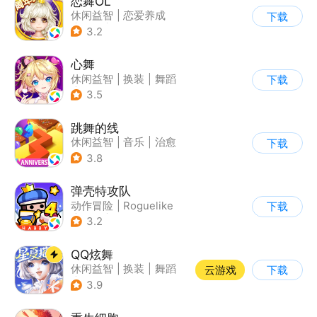
恋舞OL
休闲益智
|
恋爱养成
下载
|
仙侠
|
女性向
3.2
心舞
休闲益智
|
换装
|
舞蹈
下载
|
结婚
3.5
跳舞的线
休闲益智
|
音乐
|
治愈
下载
3.8
弹壳特攻队
动作冒险
|
Roguelike
下载
|
冒险
|
无双割草
3.2
QQ炫舞
休闲益智
|
换装
|
舞蹈
云游戏
下载
|
美少女
3.9