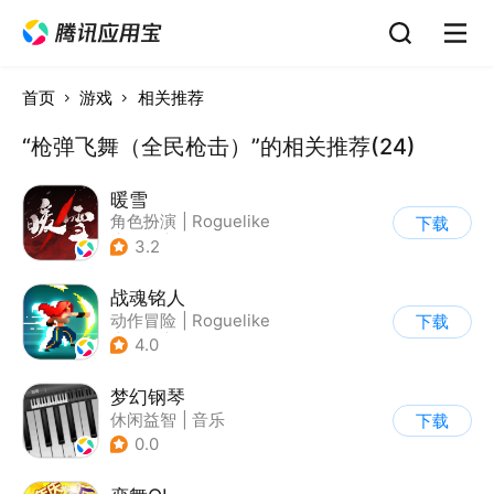
首页
游戏
相关推荐
“枪弹飞舞（全民枪击）”的相关推荐(24)
暖雪
角色扮演
|
Roguelike
下载
|
奇幻
|
steam游戏
3.2
战魂铭人
动作冒险
|
Roguelike
下载
|
冒险
|
像素风
4.0
梦幻钢琴
休闲益智
|
音乐
下载
0.0