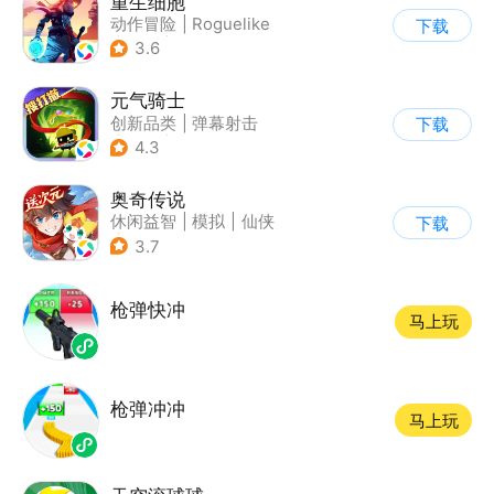
重生细胞
动作冒险
|
Roguelike
下载
|
探险
|
端游移植
3.6
元气骑士
创新品类
|
弹幕射击
下载
|
地牢
|
像素风
4.3
奥奇传说
休闲益智
|
模拟
|
仙侠
下载
|
童年
3.7
枪弹快冲
马上玩
枪弹冲冲
马上玩