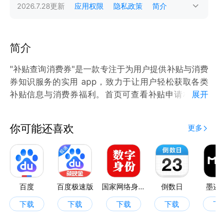
2026.7.28
更新
应用权限
隐私政策
简介
简介
"补贴查询消费券"是一款专注于为用户提供补贴与消费
券知识服务的实用 app，致力于让用户轻松获取各类
补贴信息与消费券福利。​首页可查看补贴申请材料清
展开
单，并有人才补贴、消费购物补贴、购房补贴等多种补
贴指南，方便用户快速找到所需补贴信息；​国补页支持
你可能还喜欢
更多
查看手机数码、生活家电等国补品类，还能查看热门国
补商品，让用户及时了解国补动态；​软件为用户详细解
读补贴查询的要点，助力轻松获取补贴，清晰呈现各类
补贴申请所需材料，让申请准备更有条理，享受更多实
百度
百度极速版
国家网络身份认证
倒数日
墨
下载
下载
下载
下载