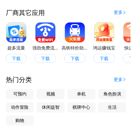
厂商其它应用
更多
超多流量
强劲免费流量
高铁特价助手
鸿运赚钱宝
快达
下载
下载
下载
下载
热门分类
更多
可预约
视频
单机
角色扮演
动作冒险
休闲益智
棋牌中心
生活
购物