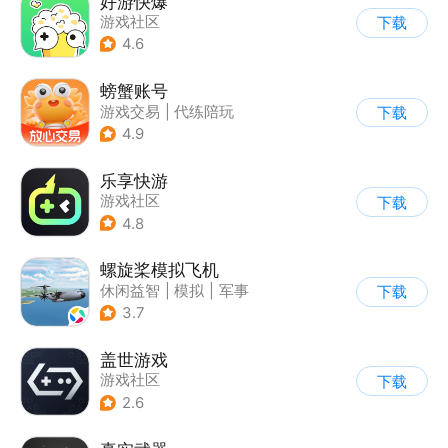
好游快爆
游戏社区
下载
4.6
螃蟹账号
游戏交易
|
代练陪玩
下载
|
游戏社区
4.9
乐享快游
游戏社区
下载
4.8
螺旋桨模拟飞机
休闲益智
|
模拟
|
军事
下载
|
剧情
3.7
盖世游戏
游戏社区
下载
2.6