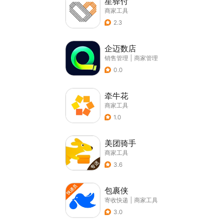
星驿付
商家工具
2.3
企迈数店
销售管理
|
商家管理
0.0
牵牛花
商家工具
1.0
美团骑手
商家工具
3.6
包裹侠
寄收快递
|
商家工具
3.0