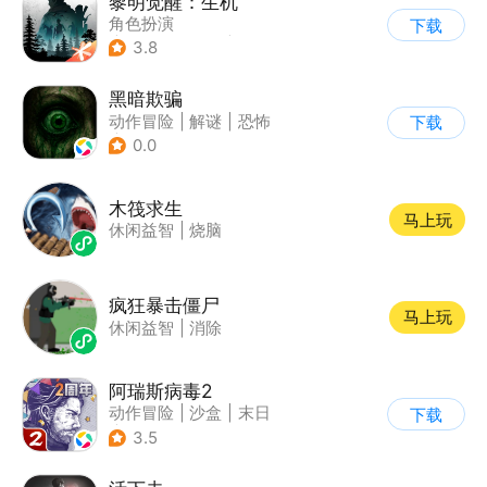
黎明觉醒：生机
角色扮演
下载
|
第三人称射击
|
探险
3.8
|
开放世界
黑暗欺骗
动作冒险
|
解谜
|
恐怖
下载
|
烧脑
0.0
木筏求生
马上玩
休闲益智
|
烧脑
疯狂暴击僵尸
马上玩
休闲益智
|
消除
阿瑞斯病毒2
动作冒险
|
沙盒
|
末日
下载
|
剧情
3.5