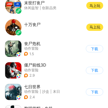
末世打丧尸
马上玩
休闲益智
|
创新品类
十万丧尸
马上玩
丧尸危机
动作冒险
下载
|
第三人称射击
|
枪战
1.5
|
写实
僵尸前线3D
动作冒险
下载
|
第三人称射击
|
末日
2.9
|
写实
七日世界
动作冒险
|
沙盒
|
末日
下载
|
开放世界
2.4