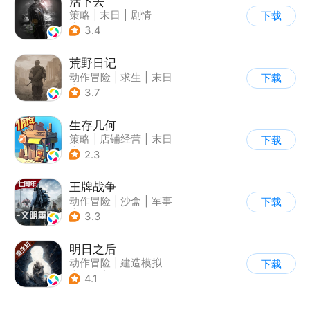
活下去
策略
|
末日
|
剧情
下载
|
暗黑
3.4
荒野日记
动作冒险
|
求生
|
末日
下载
|
荒野日记
3.7
生存几何
策略
|
店铺经营
|
末日
下载
|
废土
2.3
王牌战争
动作冒险
|
沙盒
|
军事
下载
|
开放世界
3.3
明日之后
动作冒险
|
建造模拟
下载
|
丧尸
|
明日之后
4.1