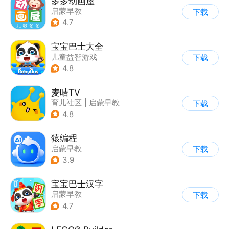
多多动画屋
启蒙早教
下载
4.7
宝宝巴士大全
儿童益智游戏
下载
|
启蒙早教
4.8
麦咭TV
育儿社区
|
启蒙早教
下载
4.8
猿编程
启蒙早教
下载
3.9
宝宝巴士汉字
启蒙早教
下载
4.7