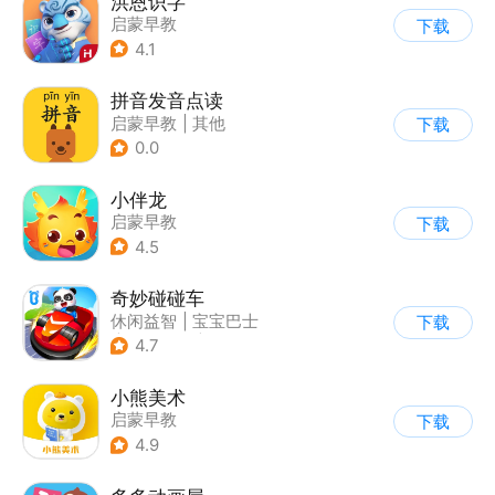
洪恩识字
启蒙早教
下载
4.1
拼音发音点读
启蒙早教
|
其他
下载
0.0
小伴龙
启蒙早教
下载
4.5
奇妙碰碰车
休闲益智
|
宝宝巴士
下载
|
儿童游戏
|
卡通
4.7
小熊美术
启蒙早教
下载
4.9