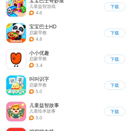
宝宝巴士奇妙屋
儿童益智游戏
下载
|
启蒙早教
|
Q版
4.6
|
数学数独
宝宝巴士HD
启蒙早教
下载
|
儿童益智游戏
4.8
小小优趣
启蒙早教
下载
3.4
叫叫识字
启蒙早教
下载
5.0
儿童益智故事
儿童绘本故事
下载
|
启蒙早教
5.0