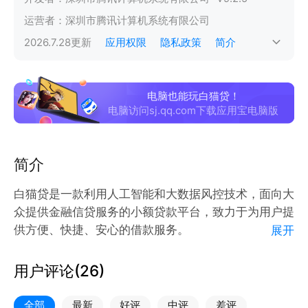
运营者：
深圳市腾讯计算机系统有限公司
2026.7.28
更新
应用权限
隐私政策
简介
电脑也能玩白猫贷！
电脑访问sj.qq.com下载应用宝电脑版
简介
白猫贷是一款利用人工智能和大数据风控技术，面向大
众提供金融信贷服务的小额贷款平台，致力于为用户提
供方便、快捷、安心的借款服务。
展开
——产品特色——
用户评论(
26
)
【额度高】额度最高20万
【门槛低】凭身份证快速出额度 方便快捷
全部
最新
好评
中评
差评