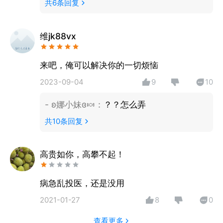
共
6
条回复
维jk88vx
来吧，俺可以解决你的一切烦恼
2023-09-04
9
10
- ʚ娜小妹ɞ🍬
：
？？怎么弄
共
10
条回复
高贵如你，高攀不起！
病急乱投医，还是没用
2021-01-27
8
0
查看更多