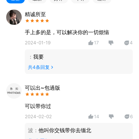
【放款快】实时审批 快速放款 畅快体验
【流程简】在线申请 自动审核 “刷脸”得额度
精诚所至
——温馨提示——
手上多的是，可以解决你的一切烦恼
1.贷款额度、利率，放款时间以实际审核为准
2024-01-19
17
4
2.贷款有风险，借款需谨慎，请根据个人能力合理贷
款，理性消费，避免逾期
：
我要
共
4
条回复
官方微信：白猫贷
官方客服电话：400-6888009 ( 工作日9:30-18:30 )
可以出~包過版
可以带你过
2024-02-02
14
6
波
：
他叫你交钱带你去缅北