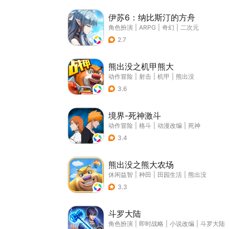
伊苏6：纳比斯汀的方舟
角色扮演
|
ARPG
|
奇幻
|
二次元
2.7
熊出没之机甲熊大
动作冒险
|
射击
|
机甲
|
熊出没
3.6
境界-死神激斗
动作冒险
|
格斗
|
动漫改编
|
死神
3.4
熊出没之熊大农场
休闲益智
|
种田
|
田园生活
|
熊出没
3.3
斗罗大陆
角色扮演
|
即时战略
|
小说改编
|
斗罗大陆