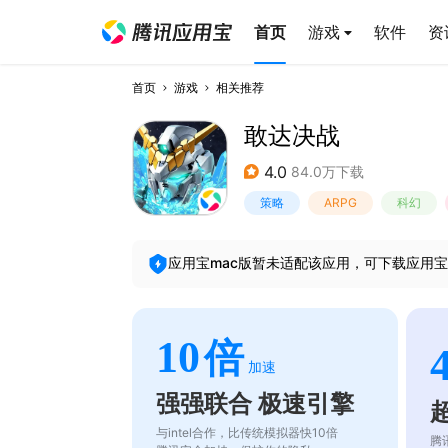
首页
游戏
软件
资
首页
游戏
相关推荐
敢达决战
4.0
84.0万下载
策略
ARPG
科幻
应用宝mac版暂未适配该应用，可下载应用宝
10
倍
加速
强强联合 极速引擎
与intel合作，比传统模拟器快10倍
腾