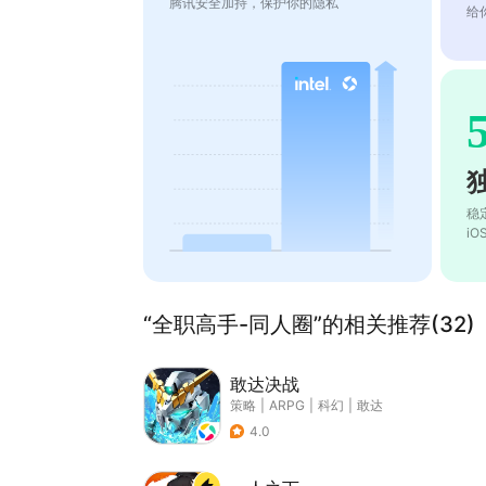
腾讯安全加持，保护你的隐私
给
稳
i
“全职高手-同人圈”的相关推荐(32)
敢达决战
策略
|
ARPG
|
科幻
|
敢达
4.0