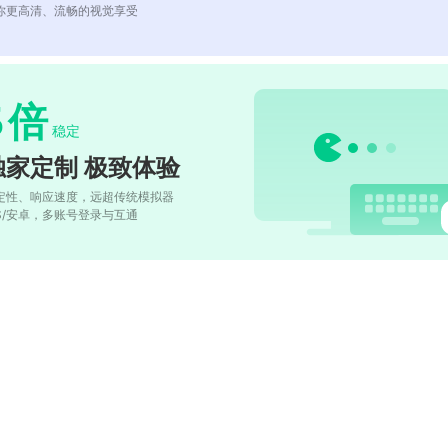
你更高清、流畅的视觉享受
5
倍
稳定
独家定制 极致体验
定性、响应速度，远超传统模拟器
OS/安卓，多账号登录与互通