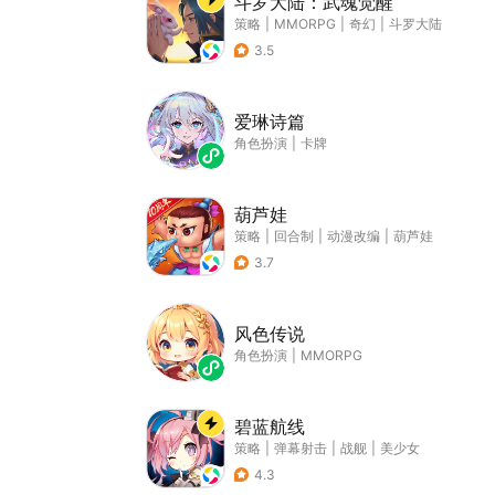
斗罗大陆：武魂觉醒
策略
|
MMORPG
|
奇幻
|
斗罗大陆
3.5
爱琳诗篇
角色扮演
|
卡牌
葫芦娃
策略
|
回合制
|
动漫改编
|
葫芦娃
3.7
风色传说
角色扮演
|
MMORPG
碧蓝航线
策略
|
弹幕射击
|
战舰
|
美少女
4.3