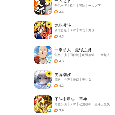
一人之下
角色扮演
|
格斗
|
冒险
|
一人之下
3.6
龙珠激斗
动作冒险
|
卡牌
|
奇幻
|
龙珠
4.3
一拳超人：最强之男
角色扮演
|
回合制
|
动漫改编
|
一拳超人
4.6
灵魂潮汐
策略
|
卡牌
|
奇幻
|
美少女
4.3
圣斗士星矢：重生
角色扮演
|
卡牌
|
动漫改编
|
圣斗士星矢
3.9