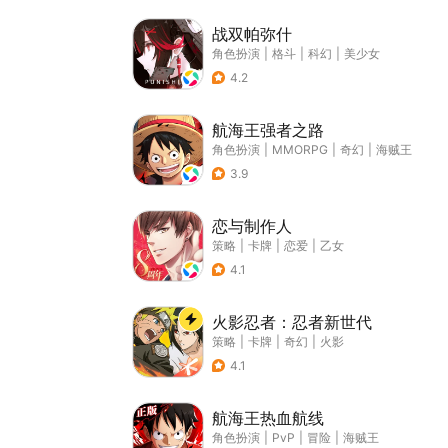
战双帕弥什
角色扮演
|
格斗
|
科幻
|
美少女
4.2
航海王强者之路
角色扮演
|
MMORPG
|
奇幻
|
海贼王
3.9
恋与制作人
策略
|
卡牌
|
恋爱
|
乙女
4.1
火影忍者：忍者新世代
策略
|
卡牌
|
奇幻
|
火影
4.1
航海王热血航线
角色扮演
|
PvP
|
冒险
|
海贼王