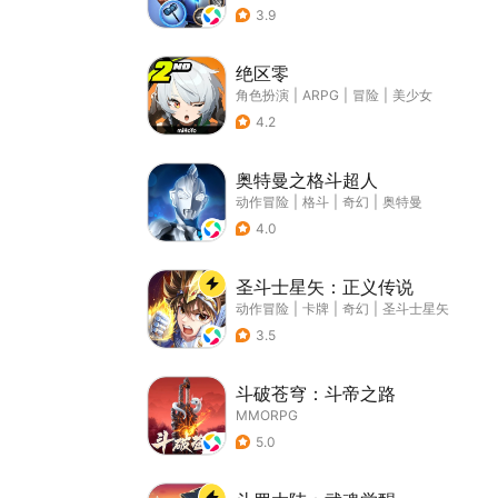
3.9
绝区零
角色扮演
|
ARPG
|
冒险
|
美少女
4.2
奥特曼之格斗超人
动作冒险
|
格斗
|
奇幻
|
奥特曼
4.0
圣斗士星矢：正义传说
动作冒险
|
卡牌
|
奇幻
|
圣斗士星矢
3.5
斗破苍穹：斗帝之路
MMORPG
5.0