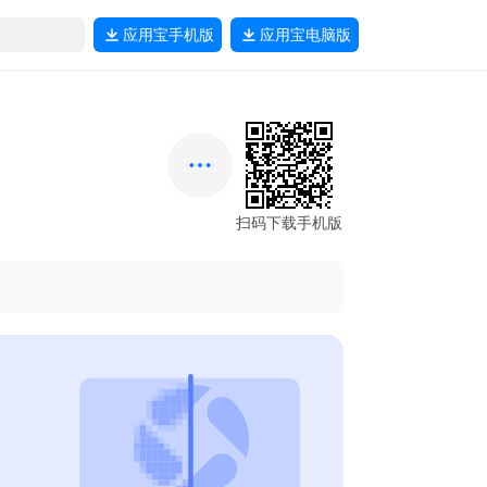
应用宝
手机版
应用宝
电脑版
扫码下载手机版