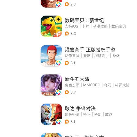
2.3
数码宝贝：新世纪
支持iOS
|
卡牌
|
动漫改编
|
数码宝贝
3.3
灌篮高手 正版授权手游
动作冒险
|
篮球
|
灌篮高手
|
3v3
3.1
新斗罗大陆
角色扮演
|
MMORPG
|
奇幻
|
斗罗大陆
3.7
敢达 争锋对决
角色扮演
|
格斗
|
科幻
|
敢达
3.1