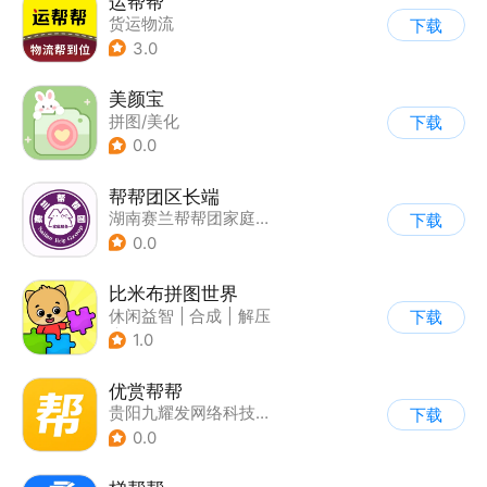
运帮帮
货运物流
下载
3.0
美颜宝
拼图/美化
下载
0.0
帮帮团区长端
湖南赛兰帮帮团家庭服务有限公司
下载
0.0
比米布拼图世界
休闲益智
|
合成
|
解压
下载
|
学习教育
1.0
优赏帮帮
贵阳九耀发网络科技有限公司
下载
0.0