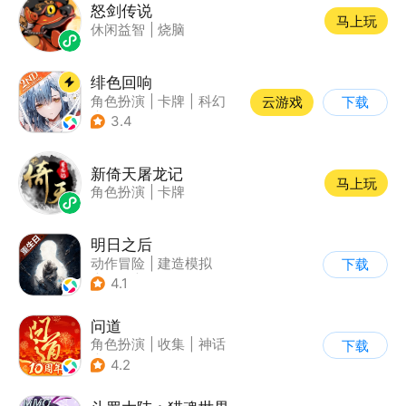
怒剑传说
马上玩
休闲益智
|
烧脑
绯色回响
角色扮演
|
卡牌
|
科幻
云游戏
下载
|
美少女
3.4
新倚天屠龙记
马上玩
角色扮演
|
卡牌
明日之后
动作冒险
|
建造模拟
下载
|
丧尸
|
明日之后
4.1
问道
角色扮演
|
收集
|
神话
下载
|
宠物
4.2