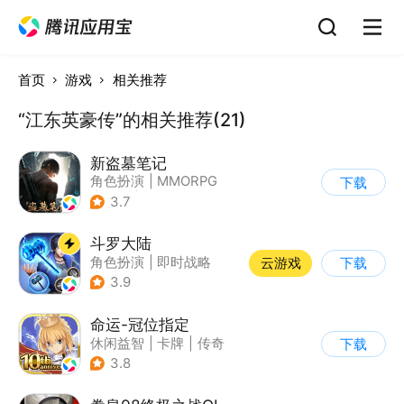
首页
游戏
相关推荐
“江东英豪传”的相关推荐(21)
新盗墓笔记
角色扮演
|
MMORPG
下载
|
冒险
|
盗墓笔记
3.7
斗罗大陆
角色扮演
|
即时战略
云游戏
下载
|
小说改编
|
斗罗大陆
3.9
命运-冠位指定
休闲益智
|
卡牌
|
传奇
下载
|
美少女
3.8