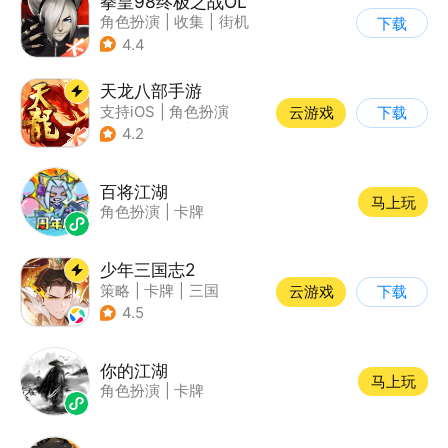
拳皇98终极之战OL
角色扮演
|
收集
|
街机
下载
|
拳皇
4.4
天龙八部手游
支持iOS
|
角色扮演
云游戏
下载
|
MMORPG
|
武侠
4.2
百将江湖
马上玩
角色扮演
|
卡牌
少年三国志2
策略
|
卡牌
|
三国
云游戏
下载
|
少年三国志
4.5
你的江湖
马上玩
角色扮演
|
卡牌