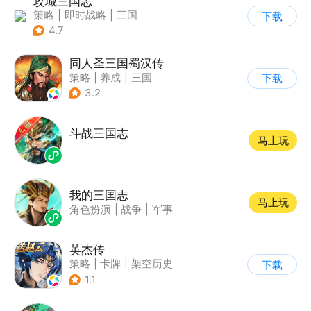
攻城三国志
策略
|
即时战略
|
三国
下载
|
千人同屏
4.7
同人圣三国蜀汉传
策略
|
养成
|
三国
下载
|
中国风
3.2
斗战三国志
马上玩
我的三国志
马上玩
角色扮演
|
战争
|
军事
英杰传
策略
|
卡牌
|
架空历史
下载
|
中国风
1.1