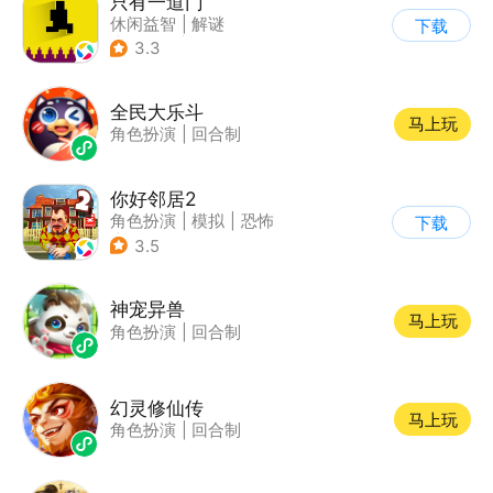
只有一道门
休闲益智
|
解谜
下载
|
像素风
|
通关
3.3
全民大乐斗
马上玩
角色扮演
|
回合制
你好邻居2
角色扮演
|
模拟
|
恐怖
下载
|
卡通
3.5
神宠异兽
马上玩
角色扮演
|
回合制
幻灵修仙传
马上玩
角色扮演
|
回合制