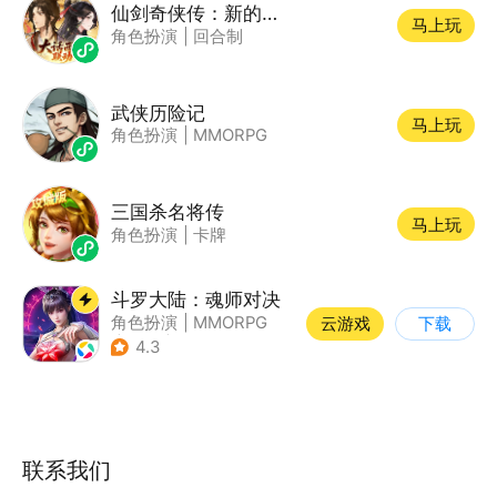
仙剑奇侠传：新的开始
马上玩
角色扮演
|
回合制
武侠历险记
马上玩
角色扮演
|
MMORPG
三国杀名将传
马上玩
角色扮演
|
卡牌
斗罗大陆：魂师对决
角色扮演
|
MMORPG
云游戏
下载
|
奇幻
|
斗罗大陆
4.3
联系我们