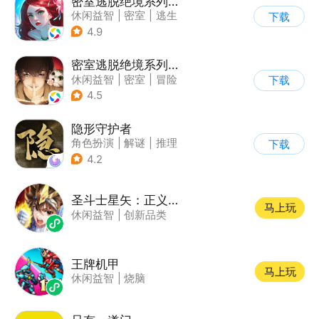
密室逃脱绝境系列4迷失森林
休闲益智
|
密室
|
逃生
下载
|
密室逃脱
4.9
密室逃脱绝境系列3画仙奇缘
休闲益智
|
密室
|
冒险
下载
|
密室逃脱
4.5
隐形守护者
角色扮演
|
解谜
|
推理
下载
|
端游移植
4.2
圣斗士星矢：正义传说
马上玩
休闲益智
|
创新品类
王牌机甲
马上玩
休闲益智
|
烧脑