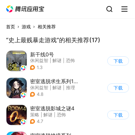
首页
游戏
相关推荐
“史上最贱暴走游戏”的相关推荐(17)
新干线0号
休闲益智
|
解谜
|
恐怖
下载
|
写实
1.3
密室逃脱求生系列1极地冒险
休闲益智
|
解谜
|
推理
下载
|
密室逃脱
4.8
密室逃脱影城之谜4
策略
|
解谜
|
恐怖
下载
|
密室逃脱
4.7