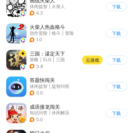
画线火柴人
休闲益智
|
火柴人
下载
|
DIY
4.3
火柴人热血格斗
动作冒险
|
格斗
|
冒险
下载
|
火柴人
1.0
三国：谋定天下
策略
|
SLG
|
三国
云游戏
下载
|
中国风
3.8
答题快闯关
休闲益智
|
益智问答
下载
|
文化
|
学习教育
0.0
成语接龙闯关
知识问答
|
休闲解压
下载
0.0