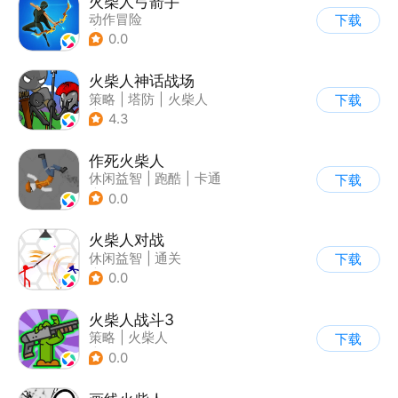
火柴人弓箭手
动作冒险
下载
|
第三人称射击
0.0
|
火柴人
|
休闲益智
火柴人神话战场
策略
|
塔防
|
火柴人
下载
|
休闲益智
4.3
作死火柴人
休闲益智
|
跑酷
|
卡通
下载
|
62游戏
0.0
火柴人对战
休闲益智
|
通关
下载
|
火柴人
0.0
火柴人战斗3
策略
|
火柴人
下载
|
指动网络
0.0