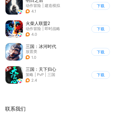
明日之后
动作冒险
|
建造模拟
下载
|
丧尸
|
明日之后
4.1
火柴人联盟2
动作冒险
|
即时战略
下载
|
冒险
|
横版过关
4.0
三国：冰河时代
放置类
下载
1.0
三国：天下归心
策略
|
PvP
|
三国
下载
|
SLG
2.4
联系我们