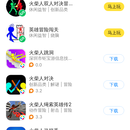
火柴人双人对决冒险小游戏
马上玩
休闲益智
|
创新品类
英雄冒险闯关
马上玩
休闲益智
|
烧脑
火柴人跳洞
深圳市钜宝游信息技术有限公司
下载
0.0
火柴人对决
创新品类
|
解谜
|
冒险
下载
|
挑战破纪录
3.2
火柴人绳索英雄传2
动作冒险
|
射击
|
冒险
下载
|
开放世界
3.3