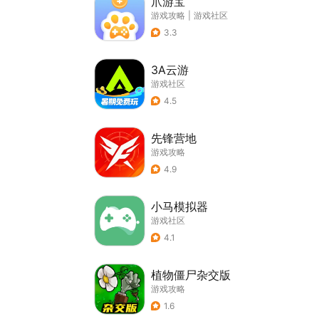
爪游宝
游戏攻略
|
游戏社区
3.3
3A云游
游戏社区
4.5
先锋营地
游戏攻略
4.9
小马模拟器
游戏社区
4.1
植物僵尸杂交版
游戏攻略
1.6