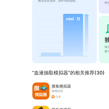
腾讯安全加持，保护你的隐私
给
独
账
“血液抽取模拟器”的相关推荐(30)
摸鱼模拟器
游戏社区
3.8