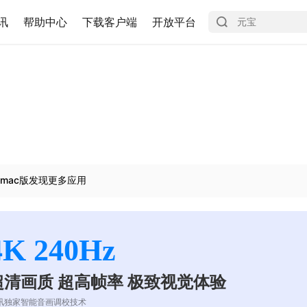
讯
帮助中心
下载客户端
开放平台
mac版发现更多应用
4K 240Hz
超清画质 超高帧率 极致视觉体验
讯独家智能音画调校技术