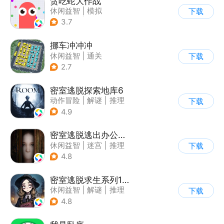
贪吃蛇大作战
休闲益智
|
模拟
下载
|
贪吃蛇
|
卡通
3.7
挪车冲冲冲
休闲益智
|
通关
下载
2.7
密室逃脱探索地库6
动作冒险
|
解谜
|
推理
下载
|
欧美风
4.9
密室逃脱逃出办公室3
休闲益智
|
迷宫
|
推理
下载
|
密室逃脱
4.8
密室逃脱求生系列1极地冒险
休闲益智
|
解谜
|
推理
下载
|
密室逃脱
4.8