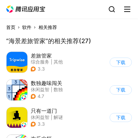
首页
软件
相关推荐
“海景差旅管家”的相关推荐(27)
差旅管家
综合服务
|
其他
下载
3.3
数独趣味闯关
休闲益智
|
数独
下载
|
云步互娱
4.7
只有一道门
休闲益智
|
解谜
下载
|
像素风
|
通关
3.3