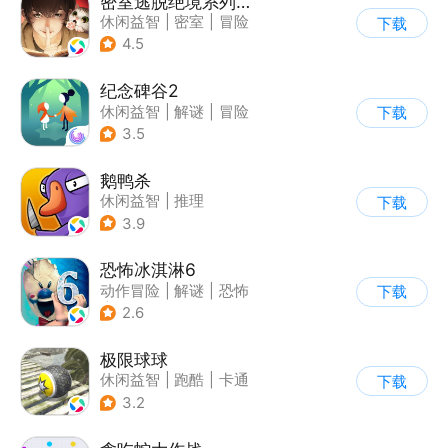
密室逃脱绝境系列3画仙奇缘
休闲益智
|
密室
|
冒险
下载
|
密室逃脱
4.5
纪念碑谷2
休闲益智
|
解谜
|
冒险
下载
|
清新
3.5
鹅鸭杀
休闲益智
|
推理
下载
|
金山世游
3.9
恐怖冰淇淋6
动作冒险
|
解谜
|
恐怖
下载
|
暗黑
2.6
极限球球
休闲益智
|
跑酷
|
卡通
下载
3.2