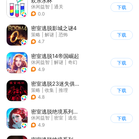
欢乐水杯
休闲益智
|
通关
下载
0.0
密室逃脱影城之谜4
策略
|
解谜
|
恐怖
下载
|
密室逃脱
4.7
密室逃脱14帝国崛起
休闲益智
|
解谜
|
奇幻
下载
|
密室逃脱
4.9
密室逃脱23迷失俱乐部
策略
|
收集
|
推理
下载
|
密室逃脱
4.8
密室逃脱绝境系列4迷失森林
休闲益智
|
密室
|
逃生
下载
|
密室逃脱
4.9