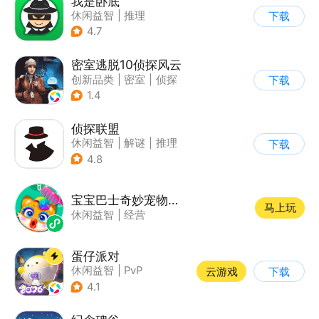
我是卧底
休闲益智
|
推理
下载
|
派对游戏
4.7
密室逃脱10侦探风云
创新品类
|
密室
|
侦探
下载
|
密室逃脱
1.4
侦探联盟
休闲益智
|
解谜
|
推理
下载
|
侦探
4.8
宝宝巴士奇妙宠物美妆店
马上玩
休闲益智
|
经营
蛋仔派对
休闲益智
|
PvP
云游戏
下载
|
派对游戏
|
卡通
4.1