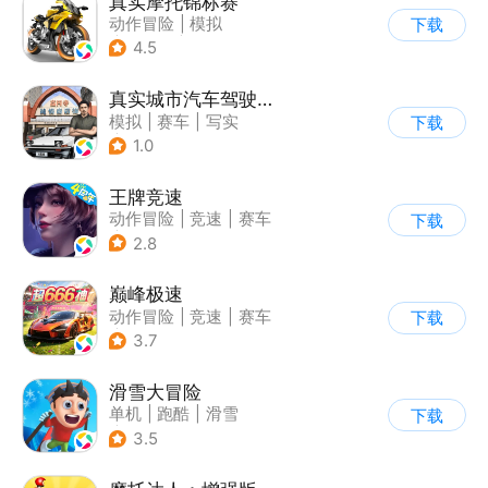
真实摩托锦标赛
动作冒险
|
模拟
下载
|
摩托车
|
写实
4.5
真实城市汽车驾驶3D
模拟
|
赛车
|
写实
下载
|
竞速
1.0
王牌竞速
动作冒险
|
竞速
|
赛车
下载
|
漂移
2.8
巅峰极速
动作冒险
|
竞速
|
赛车
下载
|
漂移
3.7
滑雪大冒险
单机
|
跑酷
|
滑雪
下载
|
游道易
3.5