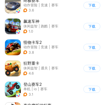
终极赛车
动作冒险
|
竞速
|
赛车
下载
3.6
飙速车神
休闲益智
|
跑酷
|
赛车
下载
|
漂移
1.0
怪物卡车2
动作冒险
|
竞速
|
赛车
下载
|
卡通
3.8
狂野重卡
休闲益智
|
通关
|
赛车
下载
4.6
登山赛车2
单机
|
io
|
赛车
下载
|
欧美风
3.1