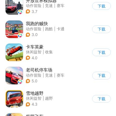
开放世界模拟器
动作冒险
|
竞速
|
赛车
下载
|
开放世界
3.7
我跑的贼快
动作冒险
|
跑酷
|
卡通
下载
3.0
卡车英豪
休闲益智
|
收集
下载
4.0
老司机停车场
动作冒险
|
竞速
|
赛车
下载
|
写实
5.0
雪地越野
休闲益智
|
越野
下载
|
横版过关
4.3