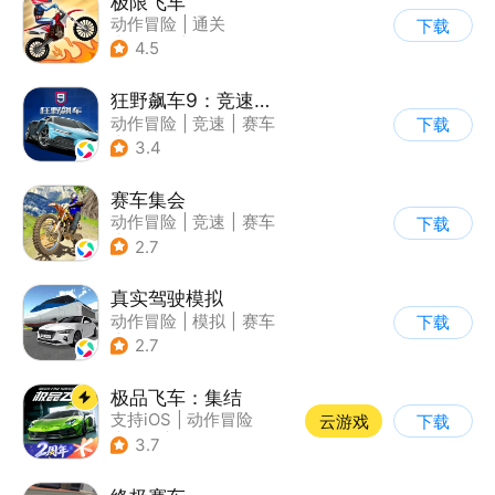
极限飞车
动作冒险
|
通关
下载
|
摩托车
|
横版过关
4.5
狂野飙车9：竞速传奇
动作冒险
|
竞速
|
赛车
下载
|
狂野飙车
3.4
赛车集会
动作冒险
|
竞速
|
赛车
下载
|
写实
2.7
真实驾驶模拟
动作冒险
|
模拟
|
赛车
下载
|
漂移
2.7
极品飞车：集结
支持iOS
|
动作冒险
云游戏
下载
|
竞速
|
赛车
3.7