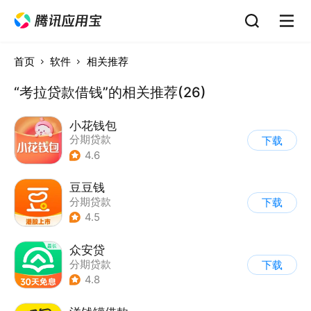
首页
软件
相关推荐
“考拉贷款借钱”的相关推荐(26)
小花钱包
分期贷款
下载
4.6
豆豆钱
分期贷款
下载
4.5
众安贷
分期贷款
下载
4.8