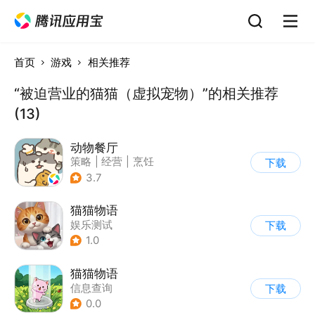
首页
游戏
相关推荐
“被迫营业的猫猫（虚拟宠物）”的相关推荐
(13)
动物餐厅
策略
|
经营
|
烹饪
下载
|
宠物
3.7
猫猫物语
娱乐测试
下载
1.0
猫猫物语
信息查询
下载
0.0