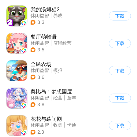
我的汤姆猫2
休闲益智
|
养成
下载
|
汤姆猫
|
儿童游戏
3.3
餐厅萌物语
休闲益智
|
店铺经营
下载
|
美食
|
萌系
3.5
全民农场
休闲益智
|
模拟
下载
|
田园生活
|
卡通
3.6
奥比岛：梦想国度
休闲益智
|
经营
|
童年
下载
|
萌系
3.8
花花与幕间剧
休闲益智
|
收集
|
卡通
下载
|
阿里
2.3