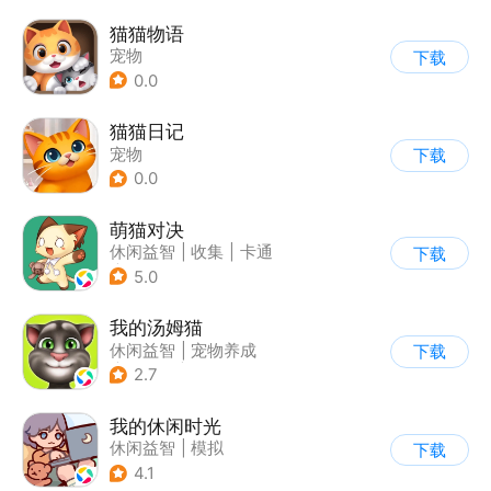
猫猫物语
宠物
下载
0.0
猫猫日记
宠物
下载
0.0
萌猫对决
休闲益智
|
收集
|
卡通
下载
|
合成
5.0
我的汤姆猫
休闲益智
|
宠物养成
下载
|
汤姆猫
|
儿童游戏
2.7
我的休闲时光
休闲益智
|
模拟
下载
4.1