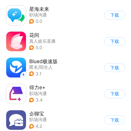
星海未来
职场沟通
下载
0.0
花间
真人娱乐直播
下载
|
语音视频交友
5.0
|
匿名/陌生人
Blued极速版
匿名/陌生人
下载
3.1
得力e+
职场沟通
下载
3.4
企聊宝
职场沟通
下载
4.2