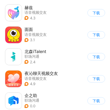
赫兹
语音视频交友
下载
|
匿名/陌生人
4.3
面面
语音视频交友
下载
|
匿名/陌生人
3.1
北森iTalent
职场沟通
下载
2.4
夜沁聊天视频交友
语音视频交友
下载
|
匿名/陌生人
4.9
企之助
职场沟通
下载
0.0